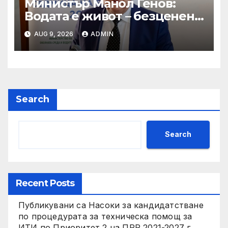
Министър Манол Генов:
Водата е живот – безценен
дар, който трябва да пазим
AUG 9, 2026
ADMIN
и ценим всеки ден!
Search
Search
Recent Posts
Публикувани са Насоки за кандидатстване
по процедурата за техническа помощ за
ИТИ по Приоритет 2 на ПРР 2021-2027 г.