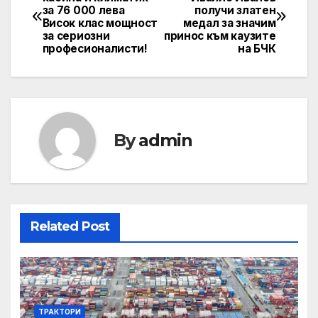
за 76 000 лева
получи златен
navigation
Висок клас мощност
медал за значим
за сериозни
принос към каузите
професионалисти!
на БЧК
By
admin
Related Post
ТРАКТОРИ