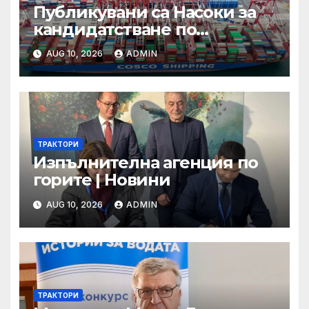
Публикувани са Насоки за
кандидатстване по
процедурата за техническа
AUG 10, 2026
ADMIN
помощ за ИТИ по
Приоритет 2 на ПРР 2021-
2027 г.
ТРАКТОРИ
Изпълнителна агенция по
горите | Новини
AUG 10, 2026
ADMIN
ТРАКТОРИ