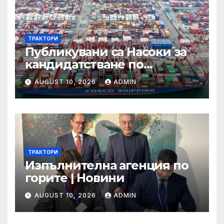
ТРАКТОРИ
Публикувани са Насоки за
кандидатстване по
процедурата за техническа
AUGUST 10, 2026
ADMIN
помощ за ИТИ по
Приоритет 2 на ПРР 2021-
2027 г.
ТРАКТОРИ
Изпълнителна агенция по
горите | Новини
AUGUST 10, 2026
ADMIN