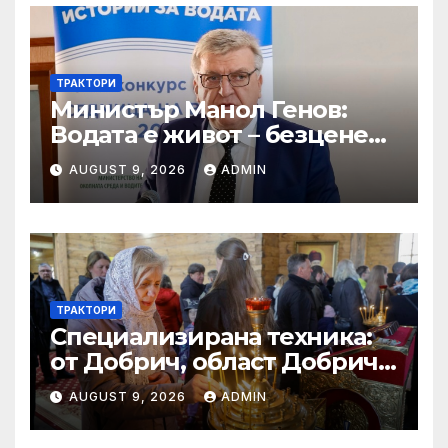
ТРАКТОРИ
Министър Манол Генов:
Водата е живот – безценен
дар, който трябва да пазим
AUGUST 9, 2026
ADMIN
и ценим всеки ден!
ТРАКТОРИ
Специализирана техника:
от Добрич, област Добрич
Втора ръка и нови с ТОП
AUGUST 9, 2026
ADMIN
цени онлайн от цяла
България — Bazar.bg