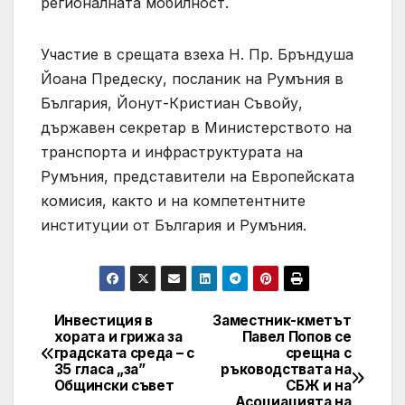
регионалната мобилност.
Участие в срещата взеха Н. Пр. Бръндуша
Йоана Предеску, посланик на Румъния в
България, Йонут-Кристиан Съвойу,
държавен секретар в Министерството на
транспорта и инфраструктурата на
Румъния, представители на Европейската
комисия, както и на компетентните
институции от България и Румъния.
Инвестиция в
Заместник-кметът
Post
хората и грижа за
Павел Попов се
градската среда – с
срещна с
navigation
35 гласа „за”
ръководствата на
Общински съвет
СБЖ и на
Асоциацията на