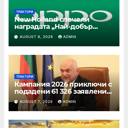
ТРАКТОРИ
New Holland спечели
наградата „Най-добър
специализиран трактор“ на
AUGUST 8, 2026
ADMIN
конкурса Tractor of the Year
2026
ТРАКТОРИ
Кампания 2026 приключи с
подадени 61 326 заявления
за подпомагане
AUGUST 7, 2026
ADMIN