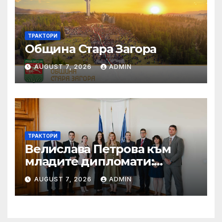
ТРАКТОРИ
Община Стара Загора
AUGUST 7, 2026
ADMIN
ТРАКТОРИ
Велислава Петрова към
младите дипломати:
Бъдете смели, уверени и
AUGUST 7, 2026
ADMIN
винаги отстоявайте
интересите на България