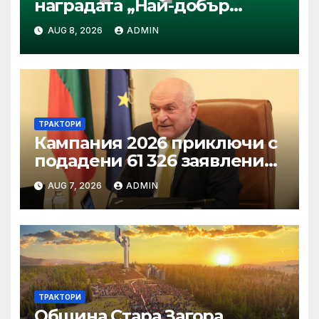
наградата „Най-добър
специализиран трактор“ на
AUG 8, 2026
ADMIN
конкурса Tractor of the Year
2026
ТРАКТОРИ
Кампания 2026 приключи с
подадени 61 326 заявления
за подпомагане
AUG 7, 2026
ADMIN
ТРАКТОРИ
Община Стара Загора