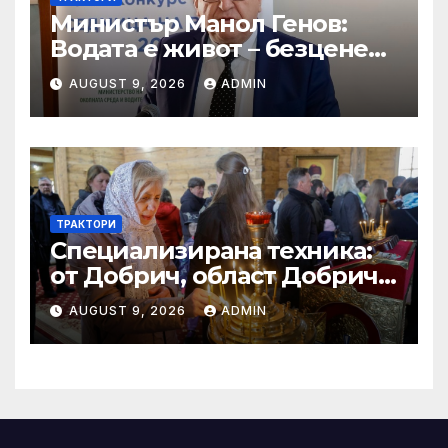
Министър Манол Генов:
Водата е живот – безценен
дар, който трябва да пазим
AUGUST 9, 2026
ADMIN
и ценим всеки ден!
ТРАКТОРИ
Специализирана техника:
от Добрич, област Добрич
Втора ръка и нови с ТОП
AUGUST 9, 2026
ADMIN
цени онлайн от цяла
България — Bazar.bg