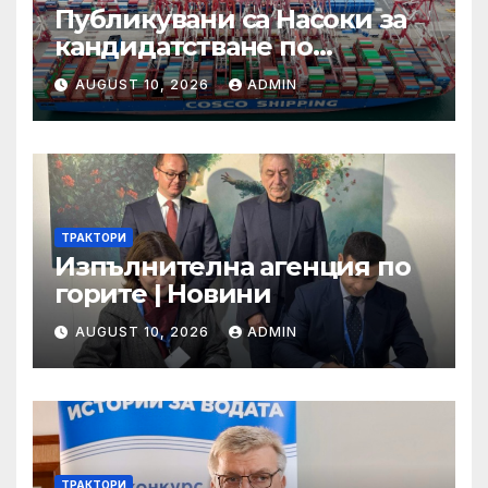
Публикувани са Насоки за
кандидатстване по
процедурата за техническа
AUGUST 10, 2026
ADMIN
помощ за ИТИ по
Приоритет 2 на ПРР 2021-
2027 г.
ТРАКТОРИ
Изпълнителна агенция по
горите | Новини
AUGUST 10, 2026
ADMIN
ТРАКТОРИ