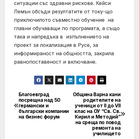
ситуации със здравни рискове. Кейси
Лемън обсъди резултатите от току-що
приключилото съвместно обучение на
главни обучаващи по програмата, а също
така и напредъка в изпълнението на
проект за локализация в Русе, за
информираност на общността, закрила
равнопоставеност и включване.
Благоевград
Община Варна кани
Post
посрещна над 50
родителите на
германски и
ученици от II до VII
navigation
български компании
клас на ОУ “Св. Св.
на бизнес форум
Кирил и Методий”
на среща по повод
ремонта на
училището