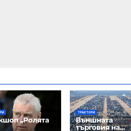
РИ
ТРАКТОРИ
кшоп „Ролята
Външната
търговия на