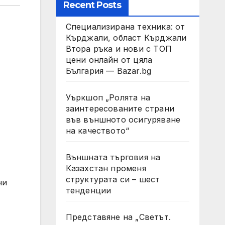
Recent Posts
Специализирана техника: от
Кърджали, област Кърджали
Втора ръка и нови с ТОП
цени онлайн от цяла
България — Bazar.bg
Уъркшоп „Ролята на
заинтересованите страни
във външното осигуряване
на качеството“
Външната търговия на
Казахстан променя
структурата си – шест
ни
тенденции
Представяне на „Светът.