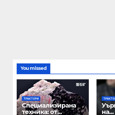
You missed
ТРАКТОРИ
ТРАКТО
Специализирана
Уър
техника: от
на