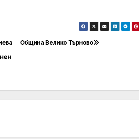
иева
Община Велико Търново
онен