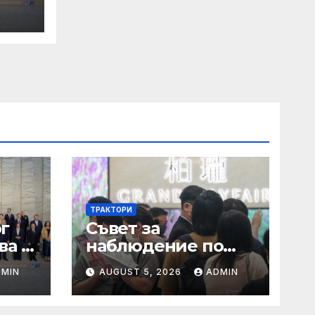
ти
ТРАКТОРИ
г
Съвет за
ва в
наблюдение по
Закона за хората с
DMIN
AUGUST 5, 2026
ADMIN
увреждания
оти