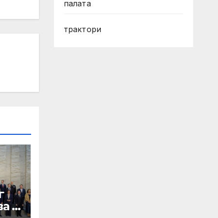
палата
трактори
г
а в