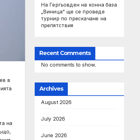
На Гергьовден на конна база
„Виница“ ще се проведе
турнир по прескачане на
препятствия
Recent Comments
No comments to show.
ев в
зията
Archives
August 2026
July 2026
та на
ъщо,
June 2026
ския