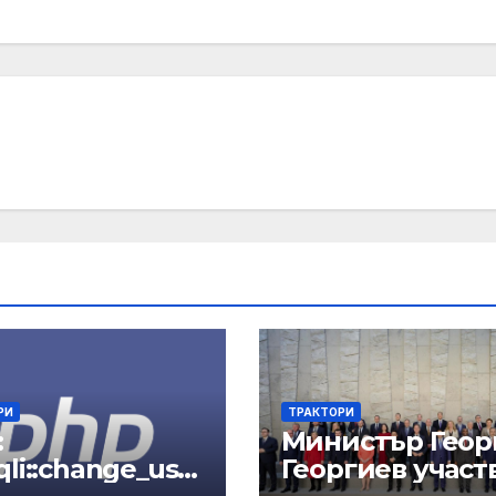
РИ
ТРАКТОРИ
:
Министър Геор
li::change_use
Георгиев участв