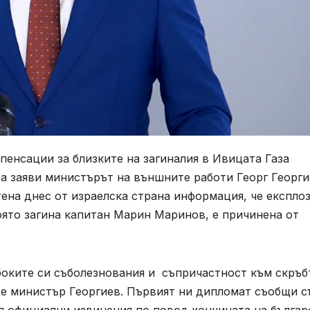
пенсации за близките на загиналия в Ивицата Газа
а заяви министърът на външните работи Георг Георги
ена днес от израелска страна информация, че експло
която загина капитан Марин Маринов, е причинена от
боките си съболезнования и съпричастност към скръб
ще министър Георгиев. Първият ни дипломат съобщи с
ел официални извинения по повод кончината на българ