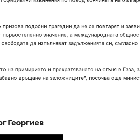
призова подобни трагедии да не се повтарят и заяви
т първостепенно значение, а международната общнос
и свободата да изпълняват задълженията си, съгласно
то на примирието и прекратяването на огъня в Газа, з
абавно връщане на заложниците“, посочва още минис
рг Георгиев