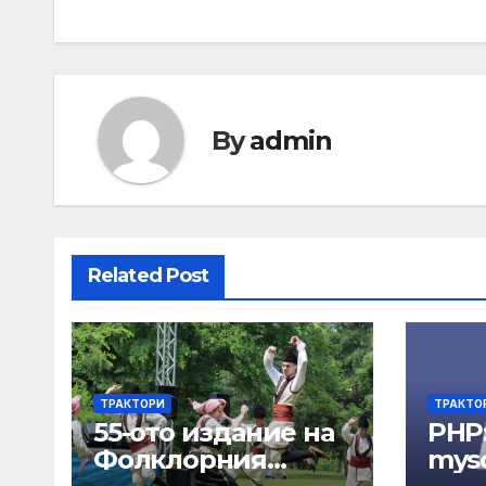
navigation
By
admin
Related Post
ТРАКТОРИ
ТРАКТО
55-ото издание на
PHP
Фолклорния
mysq