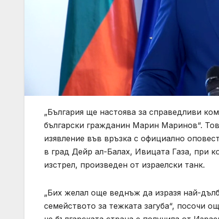
„България ще настоява за справедливи ком
български гражданин Марин Маринов“. Тов
изявление във връзка с официално оповест
в град Дейр ал-Балах, Ивицата Газа, при 
изстрел, произведен от израелски танк.
„Бих желал още веднъж да изразя най-дъл
семейството за тежката загуба“, посочи о
че българската страна е получила от Изра