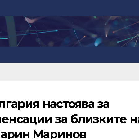
лгария настоява за
енсации за близките н
 Марин Маринов