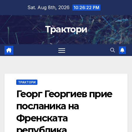
Skip
Sat. Aug 8th, 2026
10:26:23 PM
to
content
Трактори
ТРАКТОРИ
Георг Георгиев прие
посланика на
Френската
република