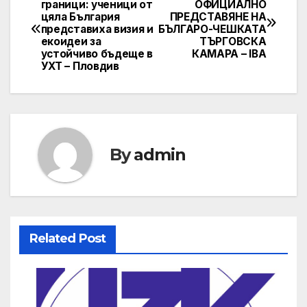
граници: ученици от
ОФИЦИАЛНО
цяла България
ПРЕДСТАВЯНЕ НА
navigation
представиха визия и
БЪЛГАРО-ЧЕШКАТА
екоидеи за
ТЪРГОВСКА
устойчиво бъдеще в
КАМАРА – IBA
УХТ – Пловдив
By
admin
Related Post