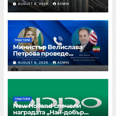
“Помнете Благоевград и се
AUGUST 8, 2026
ADMIN
връщайте тук!”
ТРАКТОРИ
Министър Велислава
Петрова проведе
телефонен разговор с
AUGUST 8, 2026
ADMIN
министъра на външните
работи на Ислямска
република Иран Абас
Арагчи
ТРАКТОРИ
New Holland спечели
наградата „Най-добър