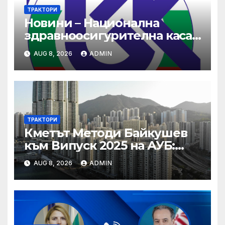
ТРАКТОРИ
Новини – Национална
здравноосигурителна каса
(НЗОК)
AUG 8, 2026
ADMIN
ТРАКТОРИ
Кметът Методи Байкушев
към Випуск 2025 на АУБ:
“Помнете Благоевград и се
AUG 8, 2026
ADMIN
връщайте тук!”