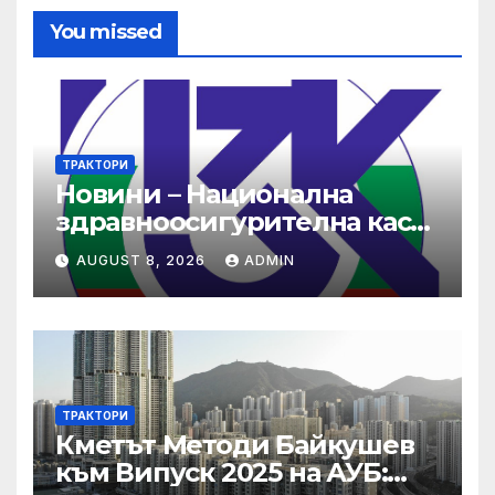
You missed
ТРАКТОРИ
Новини – Национална
здравноосигурителна каса
(НЗОК)
AUGUST 8, 2026
ADMIN
ТРАКТОРИ
Кметът Методи Байкушев
към Випуск 2025 на АУБ: