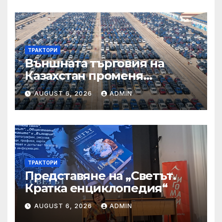
ТРАКТОРИ
Външната търговия на
Казахстан променя
структурата си – шест
AUGUST 6, 2026
ADMIN
тенденции
ТРАКТОРИ
Представяне на „Светът.
Кратка енциклопедия“
AUGUST 6, 2026
ADMIN