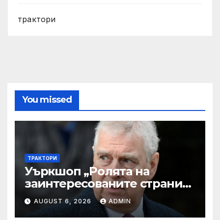
трактори
You missed
ТРАКТОРИ
Уъркшоп „Ролята на
заинтересованите страни
във външното осигуряване
AUGUST 6, 2026
ADMIN
на качеството“