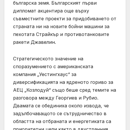
българска земя. Българският първи
дипломат акцентира още върху
съвместните проекти за придобиването от
страната ни на новите бойни машини за
пехотата Страйкър и противотанковите
ракети Джавелин.
Стратегическото значение на
споразумението с американската
компания „Уестингхаус“ за
диверсификацията на ядреното гориво за
АЕЦ „Козлодуй“ също беше сред темите на
разговора между Георгиев и Рубио.
Двамата се обединиха около извода, че
задълбочаващото се сътрудничество в
областта на отбраната и енергетиката са
приоритетни цели както в двустранния