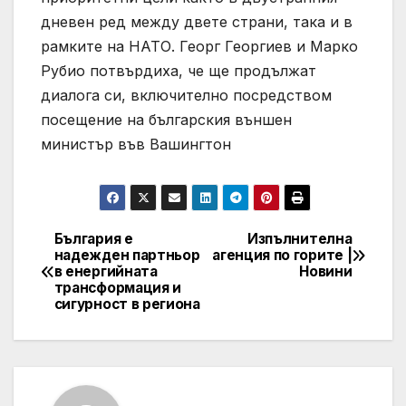
дневен ред между двете страни, така и в
рамките на НАТО. Георг Георгиев и Марко
Рубио потвърдиха, че ще продължат
диалога си, включително посредством
посещение на българския външен
министър във Вашингтон
България е
Изпълнителна
Post
надежден партньор
агенция по горите |
в енергийната
Новини
navigation
трансформация и
сигурност в региона