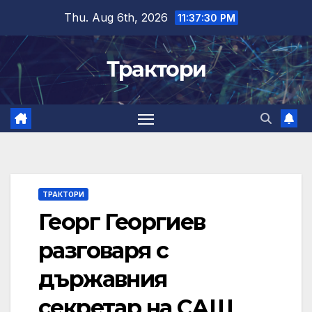
Skip
Thu. Aug 6th, 2026
11:37:31 PM
to
content
Трактори
ТРАКТОРИ
Георг Георгиев
разговаря с
държавния
секретар на САЩ