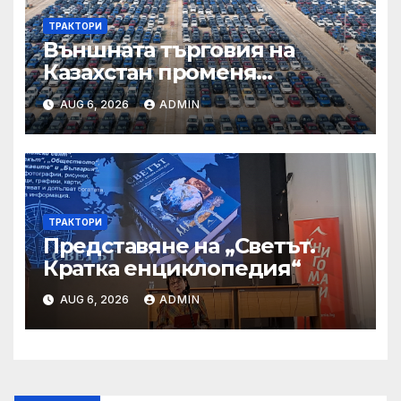
ТРАКТОРИ
Външната търговия на
Казахстан променя
структурата си – шест
AUG 6, 2026
ADMIN
тенденции
ТРАКТОРИ
Представяне на „Светът.
Кратка енциклопедия“
AUG 6, 2026
ADMIN