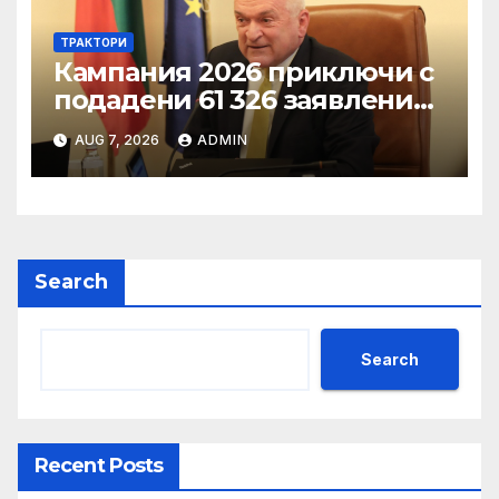
ТРАКТОРИ
Кампания 2026 приключи с
подадени 61 326 заявления
за подпомагане
AUG 7, 2026
ADMIN
Search
Search
Recent Posts