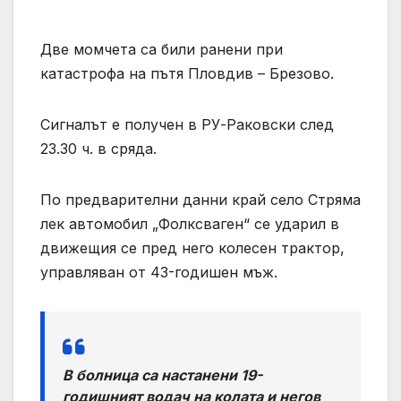
Две момчета са били ранени при
катастрофа на пътя Пловдив – Брезово.
Сигналът е получен в РУ-Раковски след
23.30 ч. в сряда.
По предварителни данни край село Стряма
лек автомобил „Фолксваген“ се ударил в
движещия се пред него колесен трактор,
управляван от 43-годишен мъж.
В болница са настанени 19-
годишният водач на колата и негов