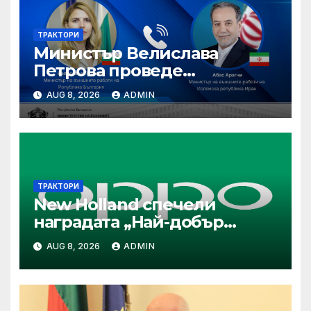
ТРАКТОРИ
Министър Велислава
Петрова проведе
телефонен разговор с
AUG 8, 2026
ADMIN
министъра на външните
работи на Ислямска
република Иран Абас
Арагчи
ТРАКТОРИ
New Holland спечели
наградата „Най-добър
специализиран трактор“ на
AUG 8, 2026
ADMIN
конкурса Tractor of the Year
2026