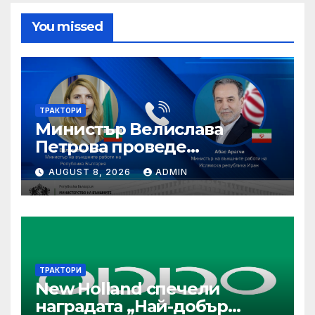
You missed
ТРАКТОРИ
Министър Велислава
Петрова проведе
телефонен разговор с
AUGUST 8, 2026
ADMIN
министъра на външните
работи на Ислямска
република Иран Абас
Арагчи
ТРАКТОРИ
New Holland спечели
наградата „Най-добър