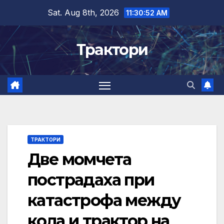
Skip
Sat. Aug 8th, 2026
11:30:53 AM
to
content
Трактори
ТРАКТОРИ
Две момчета
пострадаха при
катастрофа между
кола и трактор на