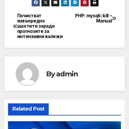
Почистват
PHP: mysqli::kill –
Post
извънредно
Manual
шахтите заради
navigation
прогнозите за
интензивни валежи
By
admin
Related Post