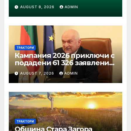
специализиран трактор“ на
AUGUST 8, 2026
ADMIN
конкурса Tractor of the Year
2026
ТРАКТОРИ
Кампания 2026 приключи с
подадени 61 326 заявления
за подпомагане
AUGUST 7, 2026
ADMIN
ТРАКТОРИ
Община Стара Загора