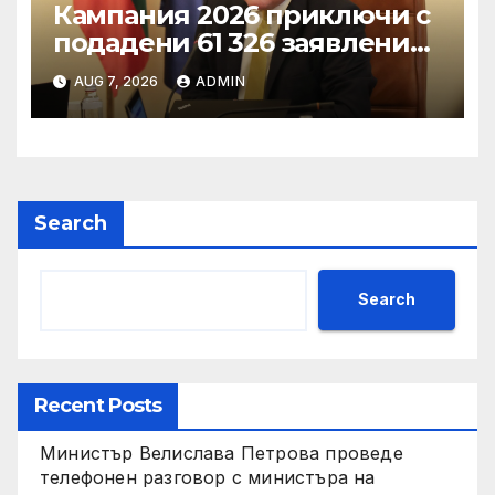
Кампания 2026 приключи с
подадени 61 326 заявления
за подпомагане
AUG 7, 2026
ADMIN
Search
Search
Recent Posts
Министър Велислава Петрова проведе
телефонен разговор с министъра на