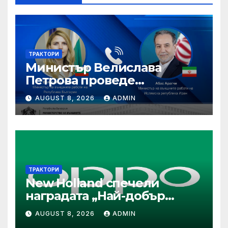
ТРАКТОРИ
Министър Велислава
Петрова проведе
телефонен разговор с
AUGUST 8, 2026
ADMIN
министъра на външните
работи на Ислямска
република Иран Абас
Арагчи
ТРАКТОРИ
New Holland спечели
наградата „Най-добър
специализиран трактор“ на
AUGUST 8, 2026
ADMIN
конкурса Tractor of the Year