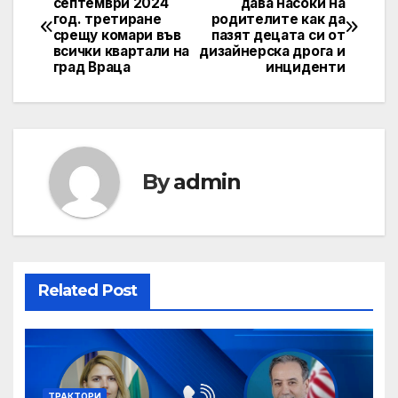
септември 2024
дава насоки на
год. третиране
родителите как да
navigation
срещу комари във
пазят децата си от
всички квартали на
дизайнерска дрога и
град Враца
инциденти
By
admin
Related Post
ТРАКТОРИ