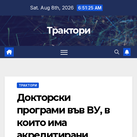
Skip
Sat. Aug 8th, 2026
6:51:26 AM
to
content
Трактори
ТРАКТОРИ
Докторски
програми във ВУ, в
които има
акредитирани