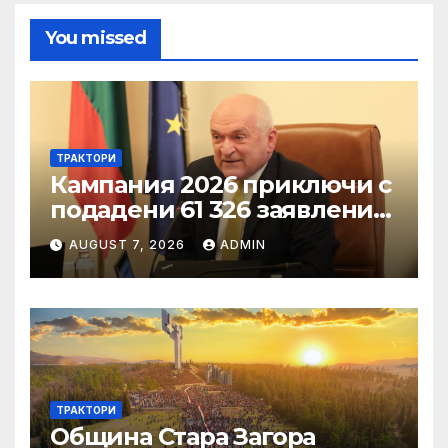
You missed
ТРАКТОРИ
Кампания 2026 приключи с
подадени 61 326 заявления
за подпомагане
AUGUST 7, 2026
ADMIN
ТРАКТОРИ
Община Стара Загора