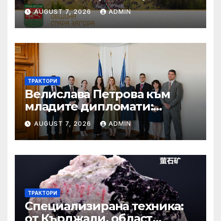
AUGUST 7, 2026
ADMIN
ТРАКТОРИ
Велислава Петрова към
младите дипломати:
Бъдете смели, уверени и
AUGUST 7, 2026
ADMIN
винаги отстоявайте
интересите на България
ТРАКТОРИ
Специализирана техника:
от Кърджали, област