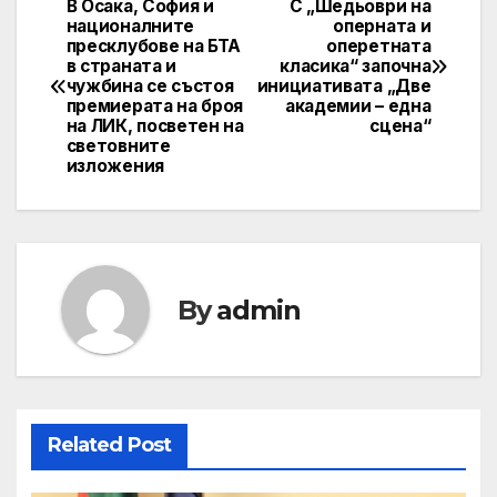
В Осака, София и
С „Шедьоври на
Post
националните
оперната и
пресклубове на БТА
оперетната
navigation
в страната и
класика“ започна
чужбина се състоя
инициативата „Две
премиерата на броя
академии – една
на ЛИК, посветен на
сцена“
световните
изложения
By
admin
Related Post