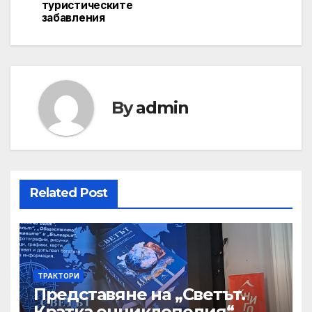
туристическите
забавления
By
admin
Related Post
ТРАКТОРИ
Представяне на „Светът.
Кратка енциклопедия“