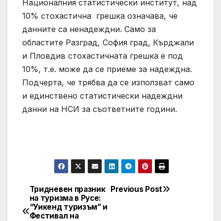
Националния статистически институт, над
10% стохастична грешка означава, че
данните са ненадеждни. Само за
областите Разград, София град, Кърджали
и Пловдив стохастичната грешка е под
10%, т.е. може да се приеме за надеждна.
Подчерта, че трябва да се използват само
и единствено статистически надеждни
данни на НСИ за съответните години.
Тридневен празник
Previous Post
Post
на туризма в Русе:
“Уикенд туризъм” и
navigation
Фестивал на