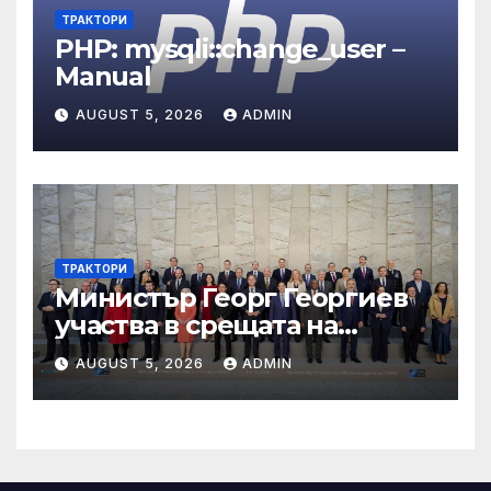
ТРАКТОРИ
PHP: mysqli::change_user –
Manual
AUGUST 5, 2026
ADMIN
ТРАКТОРИ
Министър Георг Георгиев
участва в срещата на
министрите на външните
AUGUST 5, 2026
ADMIN
работи на НАТО