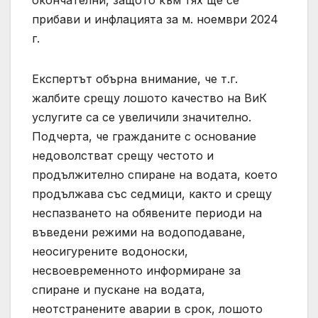
окончателни, защото към тях ще се
прибави и инфлацията за м. ноември 2024
г.
Експертът обърна внимание, че т.г.
жалбите срещу лошото качество на ВиК
услугите са се увеличили значително.
Подчерта, че гражданите с основание
недоволстват срещу честото и
продължително спиране на водата, което
продължава със седмици, както и срещу
неспазването на обявените периоди на
въведени режими на водоподаване,
неосигурените водоноски,
несвоевременното информиране за
спиране и пускане на водата,
неотстранените аварии в срок, лошото