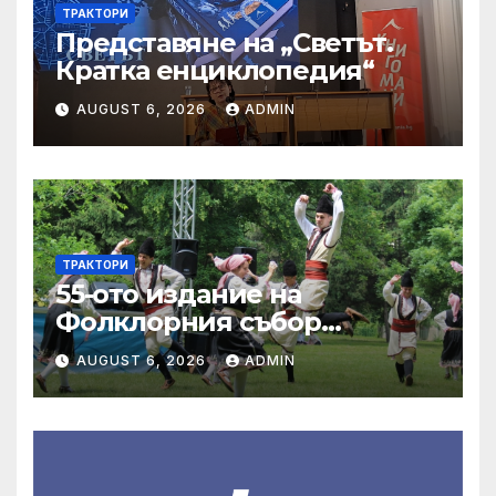
ТРАКТОРИ
Представяне на „Светът.
Кратка енциклопедия“
AUGUST 6, 2026
ADMIN
ТРАКТОРИ
55-ото издание на
Фолклорния събор
„Златната гъдулка“ ще се
AUGUST 6, 2026
ADMIN
проведе на 8 юни в Парка
на младежта