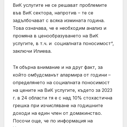
ВиК услугите не се решават проблемите
във ВиК сектора, напротив – те се
задълбочават с всяка измината година.
Това означава, че е необходим анализ и
промяна в ценообразуването на ВиК
услугите, в т.ч. и социалната поносимост“,
заключи Илиева.
Тя обърна внимание и на друг факт, за
който омбудсманът алармира от години –
определянето на социалната поносимост
на цените на ВиК услугите, където за 2023
г. в 24 области тя е с над 10% стохастична
грешка при изчисляване на годишните
доходи на един член от домакинство.
Посочи още, че по информация на