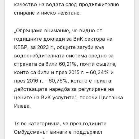
качество на водата след продължително
спиране и ниско налягане.
„Обръщаме внимание, че видно от
годишните доклади за ВиК сектора на
КЕВР, за 2023 г., общите загуби във
водоснабдителната система средно за
страната са били 60,21%, почти същите,
които са били и през 2015 г. – 60,34% и
през 2016 г. – 60,76%, когато е приета
действащата наредба за регулиране на
цените на ВиК услугите“, посочи Цветанка
Илева.
Тя бе категорична, че през годините
Омбудсманът винаги е поддържал