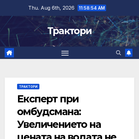
Skip
Thu. Aug 6th, 2026
11:58:55 AM
to
content
Трактори
ТРАКТОРИ
Експерт при
омбудсмана:
Увеличението на
цената на водата не