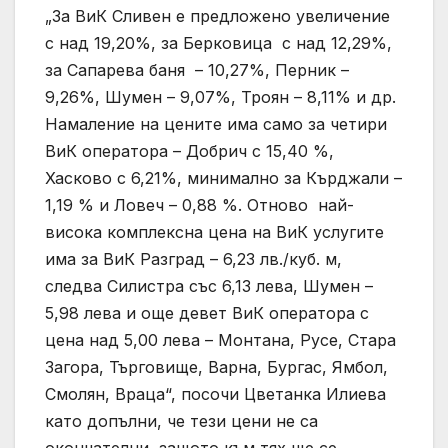
„За ВиК Сливен е предложено увеличение
с над 19,20%, за Берковица с над 12,29%,
за Сапарева баня – 10,27%, Перник –
9,26%, Шумен – 9,07%, Троян – 8,11% и др.
Намаление на цените има само за четири
ВиК оператора – Добрич с 15,40 %,
Хасково с 6,21%, минимално за Кърджали –
1,19 % и Ловеч – 0,88 %. Отново най-
висока комплексна цена на ВиК услугите
има за ВиК Разград – 6,23 лв./куб. м,
следва Силистра със 6,13 лева, Шумен –
5,98 лева и още девет ВиК оператора с
цена над 5,00 лева – Монтана, Русе, Стара
Загора, Търговище, Варна, Бургас, Ямбол,
Смолян, Враца“, посочи Цветанка Илиева
като допълни, че тези цени не са