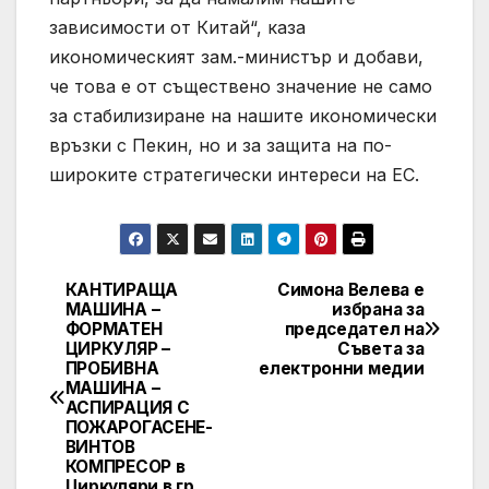
зависимости от Китай“, каза
икономическият зам.-министър и добави,
че това е от съществено значение не само
за стабилизиране на нашите икономически
връзки с Пекин, но и за защита на по-
широките стратегически интереси на ЕС.
КАНТИРАЩА
Симона Велева е
Post
МАШИНА –
избрана за
ФОРМАТЕН
председател на
navigation
ЦИРКУЛЯР –
Съвета за
ПРОБИВНА
електронни медии
МАШИНА –
АСПИРАЦИЯ С
ПОЖАРОГАСЕНЕ-
ВИНТОВ
КОМПРЕСОР в
Циркуляри в гр.