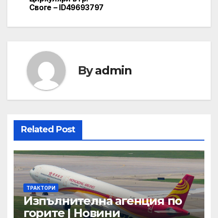
Своге – ID49693797
By
admin
Related Post
ТРАКТОРИ
Изпълнителна агенция по
горите | Новини