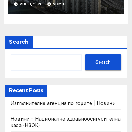
“Помнете Благоевград и се
AUG 8, 2026
ADMIN
връщайте тук!”
Search
Search
Recent Posts
Изпълнителна агенция по горите | Новини
Новини – Национална здравноосигурителна
каса (НЗОК)