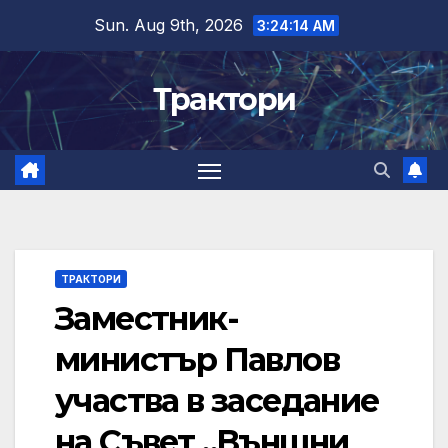
Skip
Sun. Aug 9th, 2026
3:24:15 AM
to
content
Трактори
ТРАКТОРИ
Заместник-
министър Павлов
участва в заседание
на Съвет „Външни