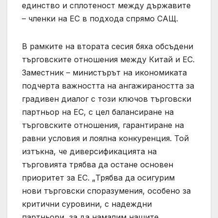
единство и сплотеност между държавите
– членки на ЕС в подхода спрямо САЩ.
В рамките на втората сесия бяха обсъдени
търговските отношения между Китай и ЕС.
Заместник – министърът на икономиката
подчерта важността на ангажираността за
градивен диалог с този ключов търговски
партньор на ЕС, с цел балансиране на
търговските отношения, гарантиране на
равни условия и лоялна конкуренция. Той
изтъкна, че диверсификацията на
търговията трябва да остане основен
приоритет за ЕС. „Трябва да осигурим
нови търговски споразумения, особено за
критични суровини, с надеждни
партньори, за да намалим нашите