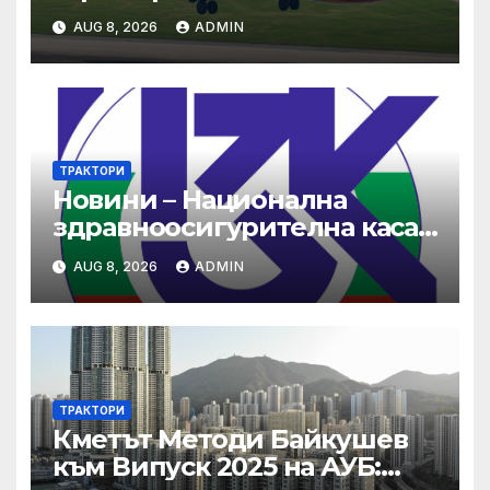
AUG 8, 2026
ADMIN
ТРАКТОРИ
Новини – Национална
здравноосигурителна каса
(НЗОК)
AUG 8, 2026
ADMIN
ТРАКТОРИ
Кметът Методи Байкушев
към Випуск 2025 на АУБ: