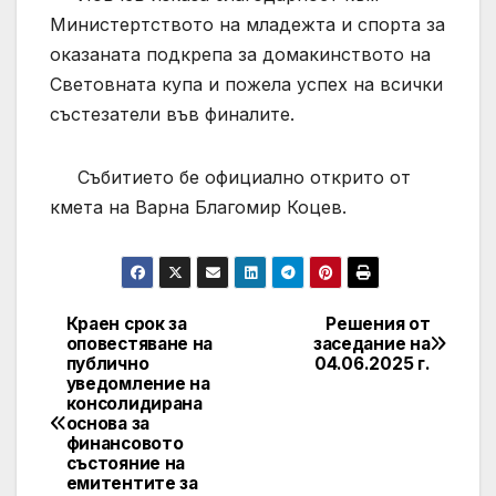
Министертството на младежта и спорта за
оказаната подкрепа за домакинството на
Световната купа и пожела успех на всички
състезатели във финалите.
Събитието бе официално открито от
кмета на Варна Благомир Коцев.
Краен срок за
Решения от
Post
оповестяване на
заседание на
публично
04.06.2025 г.
navigation
уведомление на
консолидирана
основа за
финансовото
състояние на
емитентите за