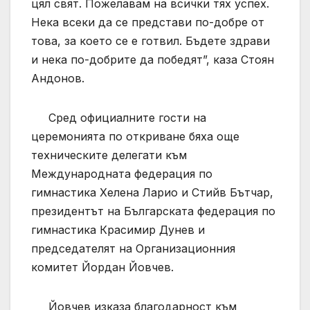
цял свят. Пожелавам на всички тях успех.
Нека всеки да се представи по-добре от
това, за което се е готвил. Бъдете здрави
и нека по-добрите да победят”, каза Стоян
Андонов.
Сред официалните гости на
церемонията по откриване бяха още
техническите делегати към
Международната федерация по
гимнастика Хелена Ларио и Стийв Бътчар,
президентът на Българската федерация по
гимнастика Красимир Дунев и
председателят на Организационния
комитет Йордан Йовчев.
Йовчев изказа благодарност към