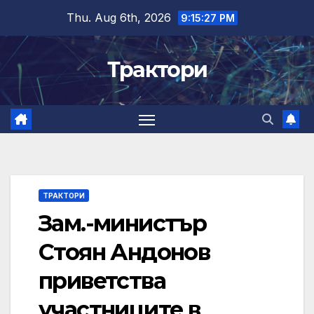
Skip
Thu. Aug 6th, 2026
9:15:27 PM
to
content
Трактори
ТРАКТОРИ
Зам.-министър
Стоян Андонов
приветства
участниците в