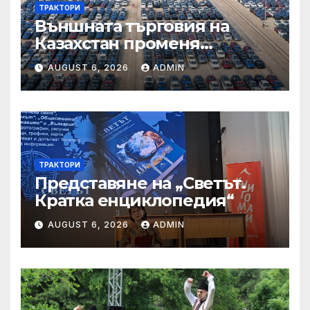
ТРАКТОРИ
Външната търговия на
Казахстан променя
структурата си – шест
AUGUST 6, 2026
ADMIN
тенденции
ТРАКТОРИ
Представяне на „Светът.
Кратка енциклопедия“
AUGUST 6, 2026
ADMIN