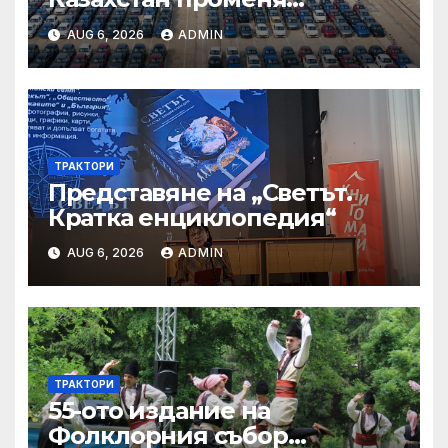
структурата си – шест
AUG 6, 2026
ADMIN
тенденции
ТРАКТОРИ
Представяне на „Светът.
Кратка енциклопедия“
AUG 6, 2026
ADMIN
ТРАКТОРИ
55-ото издание на
Фолклорния събор