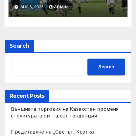
„Златната гъдулка“ ще се
AUG 6, 2026
ADMIN
проведе на 8 юни в Парка
на младежта
Search
Search
Recent Posts
Външната търговия на Казахстан променя
структурата си – шест тенденции
Представяне на „Светът. Кратка