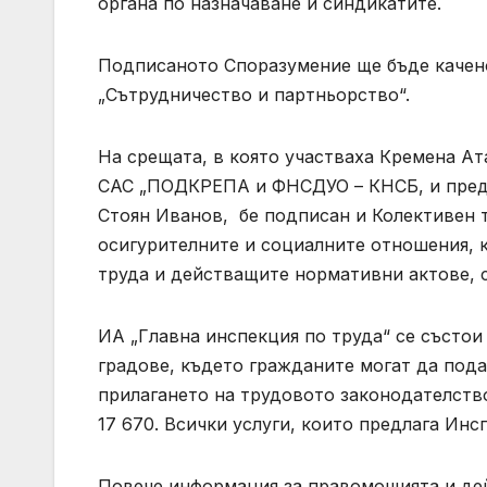
органа по назначаване и синдикатите.
Подписаното Споразумение ще бъде качено 
„Сътрудничество и партньорство“.
На срещата, в която участваха Кремена Ат
САС „ПОДКРЕПА и ФНСДУО – КНСБ, и предс
Стоян Иванов, бе подписан и Колективен т
осигурителните и социалните отношения, 
труда и действащите нормативни актове, с
ИА „Главна инспекция по труда“ се състои
градове, където гражданите могат да пода
прилагането на трудовото законодателств
17 670. Всички услуги, които предлага Инс
Повече информация за правомощията и де