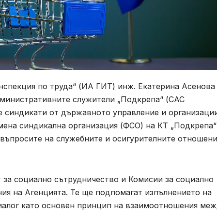
нспекция по труда“ (ИА ГИТ) инж. Екатерина Асенова
дминистративните служители „Подкрепа“ (САС
е синдикати от държавното управление и организаци
мена синдикална организация (ФСО) на КТ „Подкрепа“
въпросите на служебните и осигурителните отношени
т за социално сътрудничество и Комисии за социално
ия на Агенцията. Те ще подпомагат изпълнението на
иалог като основен принцип на взаимоотношения ме