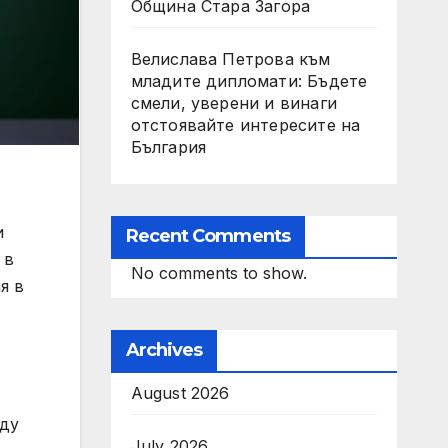
Община Стара Загора
Велислава Петрова към
младите дипломати: Бъдете
смели, уверени и винаги
отстоявайте интересите на
България
и
Recent Comments
 в
No comments to show.
я в
Archives
August 2026
жду
July 2026