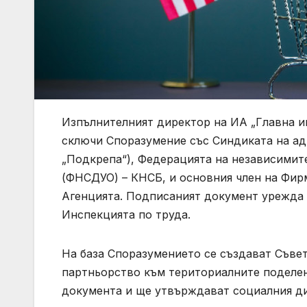
Изпълнителният директор на ИА „Главна и
сключи Споразумение със Синдиката на а
„Подкрепа“), Федерацията на независимит
(ФНСДУО) – КНСБ, и основния член на Фир
Агенцията. Подписаният документ урежда 
Инспекцията по труда.
На база Споразумението се създават Съве
партньорство към териториалните поделен
документа и ще утвърждават социалния д