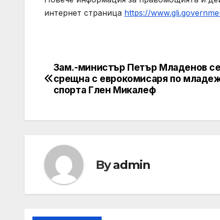
интернет страница
https://www.gli.governme
Зам.-министър Петър Младенов с
Post
срещна с еврокомисаря по младеж
navigation
спорта Глен Микалеф
By
admin