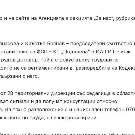
и на сайта на Агенцията в секцията „За нас“, рубрик
анасова и Кръстьо Боянов – председатели съответно 
тавителят на ФСО – КТ „Подкрепа“ в ИА ГИТ – инж.
рудов договор. Той е с фокус върху трудовите,
които не са регламентирани в разпоредбите на Кодек
вързани с него.
 от 28 териториални дирекции със седалища в област
ват сигнали и да получат консултации относно
о. На тяхно разположение е и национален телефон 07
пекцията по труда, са електронизирани.
йността на Агенцията може да намерите на официалн