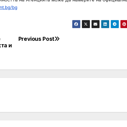
nt.bg/bg
е
Previous Post
та и