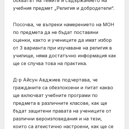
обхватът на темите и съдържанието на
учебния предмет „Религия и добродетели“.
Посочва, че въпреки намерението на МОН
по предмета да не бъдат поставяни
оценки, както и учениците да имат избор
от 3 варианта при изучаване на религия в
училище, няма достатъчно информация как
ще се случва това на практика.
Д-р Айсун Авджиев подчертава, че
гражданите са обезпокоени и питат какво
ще включват учебните програми по
предмета в различните класове, как ще
бъдат защитени правата на учениците от
различни вероизповедания и на тези,
които са атеистично настроени, как ще се