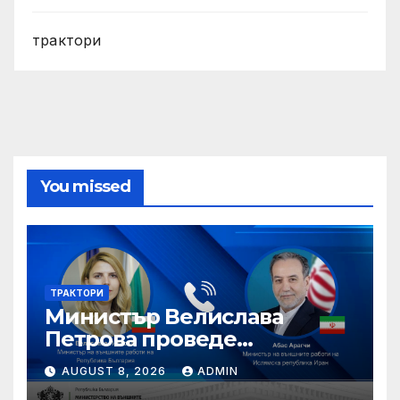
трактори
You missed
ТРАКТОРИ
Министър Велислава
Петрова проведе
телефонен разговор с
AUGUST 8, 2026
ADMIN
министъра на външните