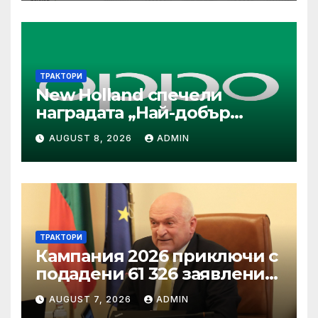
работи на Ислямска
република Иран Абас
Арагчи
ТРАКТОРИ
New Holland спечели
наградата „Най-добър
специализиран трактор“ на
AUGUST 8, 2026
ADMIN
конкурса Tractor of the Year
2026
ТРАКТОРИ
Кампания 2026 приключи с
подадени 61 326 заявления
за подпомагане
AUGUST 7, 2026
ADMIN