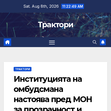
Skip
Sat. Aug 8th, 2026
11:22:50 AM
to
content
Трактори
ТРАКТОРИ
Институцията на
омбудсмана
настоява пред МОН
за прозрачност и