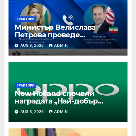
ТРАКТОРИ
Министър Велислава
Петрова проведе
телефонен разговор с
AUG 8, 2026
ADMIN
министъра на външните
работи на Ислямска
република Иран Абас
Арагчи
ТРАКТОРИ
New Holland спечели
наградата „Най-добър
специализиран трактор“ на
AUG 8, 2026
ADMIN
конкурса Tractor of the Year
2026