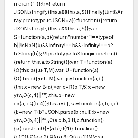
n c.join(“”)};try{return
JSON.stringify(this.a&&this.a,S)}finally{Uint8Ar
ray.prototype.toJSON=a}}:function(){return
JSON.stringify(this.a&&this.a,S)};var
S=function(a,b){return”number”!==typeof
b||!isNaN(b)&&Infinity!==b&&-Infinity!==b?
b:String(b)};M.prototype.toString=function()
{return this.a.toString()};var T=function(a)
{O(this,a)};u(T,M);var U=function(a)
{O(this,a)};u(U,M);var ja=function(a,b)
{this.c=new B(a);var c=R(b,T,5);c=new
y(w,Q(c,4)||””);this.b=new
ea(a,c,Q(b,4));this.a=b},ka=function(a,b,c,d)
{b=new T(b?JSON.parse(b):null);b=new
y(w,Q(b,4)||””);C(a.c,b,3,!1,c,function()
{ia(function(){F(a.b);d(!1)},function()
{d(!0)},Q(a.a,2),Q(a.a,3),Q(a.a,1))})};var