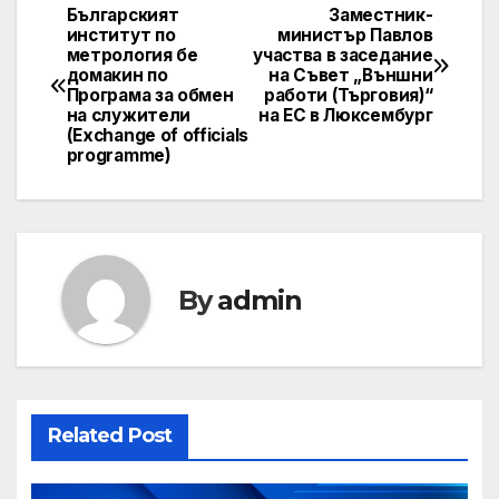
Българският
Заместник-
Post
институт по
министър Павлов
метрология бе
участва в заседание
navigation
домакин по
на Съвет „Външни
Програма за обмен
работи (Търговия)“
на служители
на ЕС в Люксембург
(Exchange of officials
programme)
By
admin
Related Post