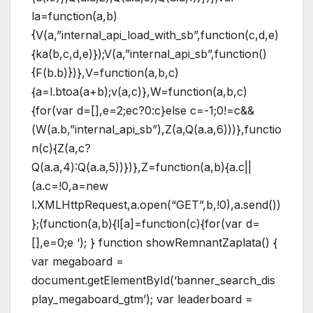
la=function(a,b)
{V(a,”internal_api_load_with_sb”,function(c,d,e)
{ka(b,c,d,e)});V(a,”internal_api_sb”,function()
{F(b.b)})},V=function(a,b,c)
{a=l.btoa(a+b);v(a,c)},W=function(a,b,c)
{for(var d=[],e=2;ec?0:c}else c=-1;0!=c&&
(W(a.b,”internal_api_sb”),Z(a,Q(a.a,6)))},functio
n(c){Z(a,c?
Q(a.a,4):Q(a.a,5))})},Z=function(a,b){a.c||
(a.c=!0,a=new
l.XMLHttpRequest,a.open(“GET”,b,!0),a.send())
};(function(a,b){l[a]=function(c){for(var d=
[],e=0;e
‘); } function showRemnantZaplata() {
var megaboard =
document.getElementById(‘banner_search_dis
play_megaboard_gtm’); var leaderboard =