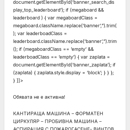
document.getElementById(‘banner_search_dis
play_top_leaderboard’); if (megaboard &&
leaderboard ) { var megaboardClass =
megaboard.className.replace(‘banner’,”).trim(
); var leaderboadClass =
leaderboard.className.replace(‘banner’,”).trim
(); if (megaboardClass == ’empty’ &&
leaderboadClass == ’empty’) { var zaplata =
document.getElementById(‘banner_zaplata’); if
(zaplata) { zaplata.style.display = ‘block’; } } };
} ]]>
Обявата не е активна!
КАНТИРАЩА МАШИНА – ФОРМАТЕН
ЦИРКУЛЯР – ПРОБИВНА МАШИНА –
АСПИРАЦИЯ С ПОЖАРОГАСЕНЕ- ВИНТОВ