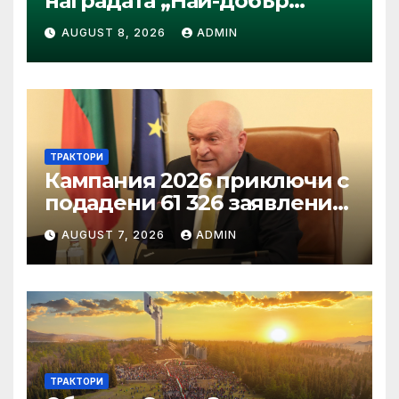
наградата „Най-добър
специализиран трактор“ на
AUGUST 8, 2026
ADMIN
конкурса Tractor of the Year
2026
ТРАКТОРИ
Кампания 2026 приключи с
подадени 61 326 заявления
за подпомагане
AUGUST 7, 2026
ADMIN
ТРАКТОРИ