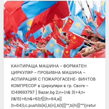
КАНТИРАЩА МАШИНА – ФОРМАТЕН
ЦИРКУЛЯР – ПРОБИВНА МАШИНА –
АСПИРАЦИЯ С ПОЖАРОГАСЕНЕ- ВИНТОВ
КОМПРЕСОР в Циркуляри в гр. Своге –
ID49693797 | Bazar.bg
2;n=(n& 3)>4;t=
(t&15)>6;h&=63;f||(h=64,e||
(t=64));c.push(b[k],b[n],b[t]||””,b[h]||””)}retur