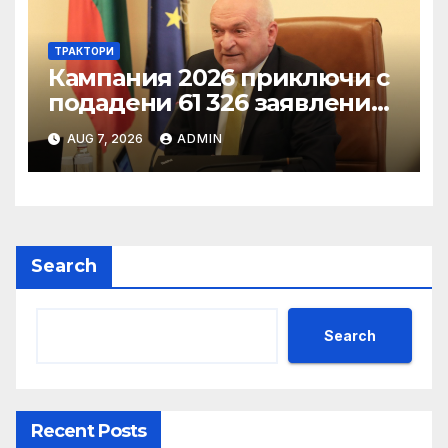
ТРАКТОРИ
Кампания 2026 приключи с
подадени 61 326 заявления
за подпомагане
AUG 7, 2026
ADMIN
Search
Search
Recent Posts