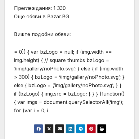
Преглеждания: 1 330
Още обяви в Bazar.BG
Вижте подобни обяви:
= 0)) { var bzLogo = null; if (img.width ==
img.height) { // square thumbs bzLogo =
‘/img/gallery/noPhoto.svg’; } else { if (img.width
> 300) { bzLogo = ‘/img/gallery/noPhoto.svg’; }
else { bzLogo = ‘/img/gallery/noPhoto.svg’; } }
if (bzLogo) { img.src = bzLogo; } } } (function()
{ var imgs = document.querySelectorAll(‘img’);
for (var i = 0; i