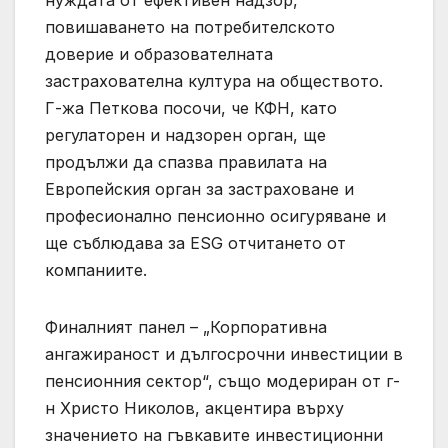
нуждата от ефективен надзор,
повишаването на потребителското
доверие и образователната
застрахователна култура на обществото.
Г-жа Петкова посочи, че КФН, като
регулаторен и надзорен орган, ще
продължи да спазва правилата на
Европейския орган за застраховане и
професионално пенсионно осигуряване и
ще съблюдава за ESG отчитането от
компаниите.
Финалният панел – „Корпоративна
ангажираност и дългосрочни инвестиции в
пенсионния сектор“, също модериран от г-
н Христо Николов, акцентира върху
значението на гъвкавите инвестиционни