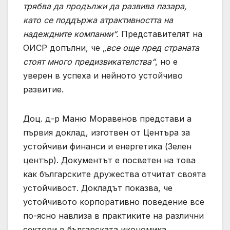
трябва да продължи да развива пазара,
като се поддържа атрактивността на
надеждните компании“.
Представителят на
ОИСР допълни, че „
все още пред страната
стоят много предизвикателства“
, но е
уверен в успеха и нейното устойчиво
развитие.
Доц. д-р Маню Моравенов представи а
първия доклад, изготвен от Центъра за
устойчиви финанси и енергетика (Зелен
център). Документът е посветен на това
как българските дружества отчитат своята
устойчивост. Докладът показва, че
устойчивото корпоративно поведение все
по-ясно навлиза в практиките на различни
сектори в българската икономика.