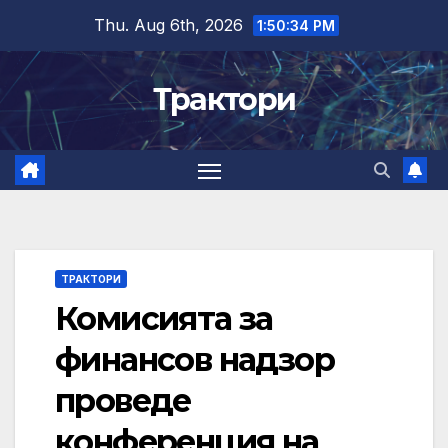
Skip
Thu. Aug 6th, 2026
1:50:35 PM
to
content
Трактори
ТРАКТОРИ
Комисията за
финансов надзор
проведе
конференция на