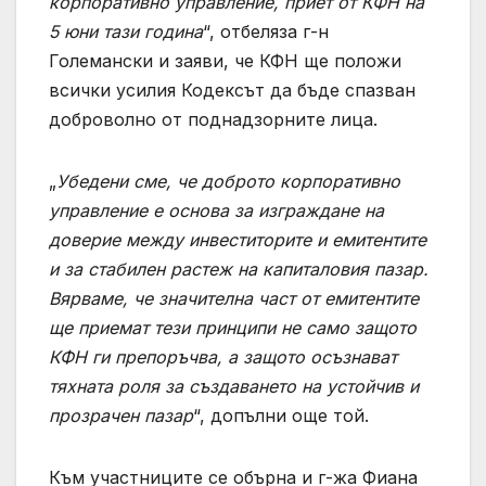
корпоративно управление, приет от КФН на
5 юни тази година
“, отбеляза г-н
Големански и заяви, че КФН ще положи
всички усилия Кодексът да бъде спазван
доброволно от поднадзорните лица.
„
Убедени сме, че доброто корпоративно
управление е основа за изграждане на
доверие между инвеститорите и емитентите
и за стабилен растеж на капиталовия пазар.
Вярваме, че значителна част от емитентите
ще приемат тези принципи не само защото
КФН ги препоръчва, а защото осъзнават
тяхната роля за създаването на устойчив и
прозрачен пазар
“, допълни още той.
Към участниците се обърна и г-жа Фиана