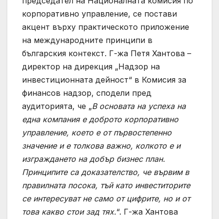
председател на Националната комисия по
корпоративно управление, се постави
акцент върху практическото приложение
на международните принципи в
българския контекст. Г-жа Петя Хантова –
директор на дирекция „Надзор на
инвестиционната дейност“ в Комисия за
финансов надзор, сподели пред
аудиторията, че „
В основата на успеха на
една компания е доброто корпоративно
управление, което е от първостепенно
значение и е толкова важно, колкото е и
изграждането на добър бизнес план.
Принципите са доказателство, че вървим в
правилната посока, тъй като инвеститорите
се интересуват не само от цифрите, но и от
това какво стои зад тях.
“. Г-жа Хантова