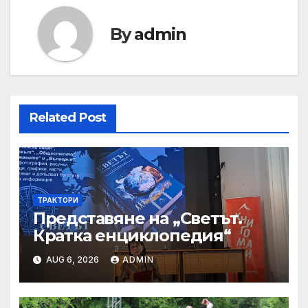
By
admin
Related Post
ТРАКТОРИ
Представяне на „Светът.
Кратка енциклопедия“
AUG 6, 2026
ADMIN