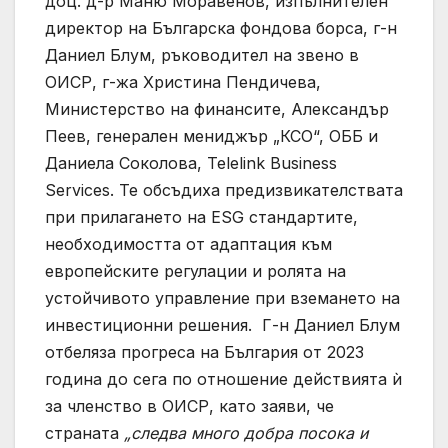
доц. д-р Маню Моравенов, изпълнителен
директор на Българска фондова борса, г-н
Даниел Блум, ръководител на звено в
ОИСР, г-жа Христина Пендичева,
Министерство на финансите, Александър
Пеев, генерален мениджър „КСО“, ОББ и
Даниела Соколова, Теlelink Business
Services. Те обсъдиха предизвикателствата
при прилагането на ESG стандартите,
необходимостта от адаптация към
европейските регулации и ролята на
устойчивото управление при вземането на
инвестиционни решения.
Г-н Даниел Блум
отбеляза прогреса на България от 2023
година до сега по отношение действията ѝ
за членство в ОИСР, като заяви, че
страната
„следва много добра посока и