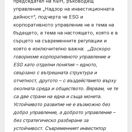
председател на КФН, ръководещ
управление „Надзор на инвестиционната
дейност“, подчерта че ESG и
корпоративното управление не е тема на
бъдещето, а тема на настоящето, която е в
сърцето на съвременните регулации и
която е изключително важна:
„Доскоро
говорихме корпоративното управление и
ESG като отделни понятия – едното,
свързано с вътрешната структура и
отчетност, другото – с въздействието върху
околната среда и обществото. Вярвам, че те
са две страни на една и съща монета.
Устойчивото развитие не е възможно без
добро управление, а доброто управление –
без стратегическо разбиране за
устойчивост. Съвременният инвеститор