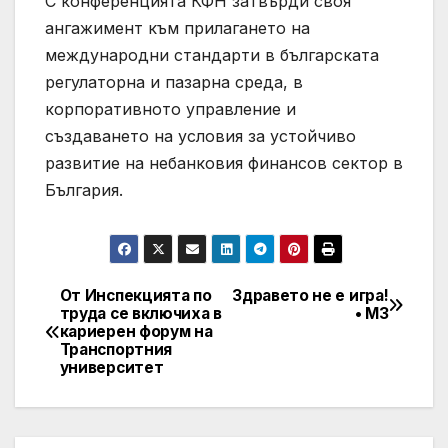
С конференцията КФН затвърди своя
ангажимент към прилагането на
международни стандарти в българската
регулаторна и пазарна среда, в
корпоративното управление и
създаването на условия за устойчиво
развитие на небанковия финансов сектор в
България.
От Инспекцията по
Здравето не е игра!
Post
труда се включиха в
• МЗ
кариерен форум на
navigation
Транспортния
университет