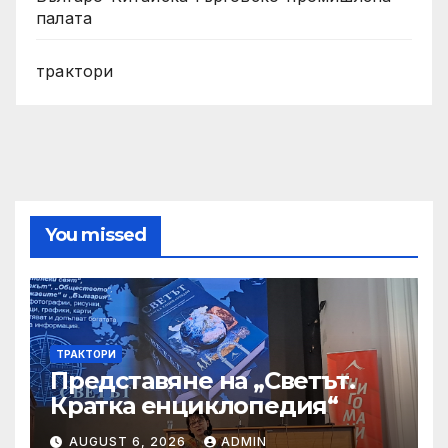
палата
трактори
You missed
ТРАКТОРИ
Представяне на „Светът.
Кратка енциклопедия“
AUGUST 6, 2026
ADMIN