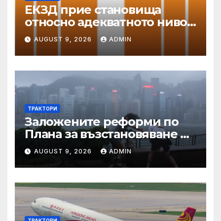
ЕКЗД прие становища
относно адекватното ниво
на защита
AUGUST 9, 2026
ADMIN
ТРАКТОРИ
Заложените реформи по
Плана за възстановяване и
устойчивост в част
AUGUST 9, 2026
ADMIN
енергетика са
неизпълними
ТРАКТОРИ