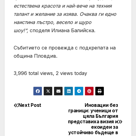
естествена красота и най-вече на техния
талант и желание за изява. Очаква ги едно
наистина пъстро, весело и щуро
шоу!“,
споделя Илиана Балийска.
Събитието се провежда с подкрепата на
община Пловдив.
3,996 total views, 2 views today
Next Post
Иновации без
Post
граници: ученици от
цяла България
navigation
представиха визия и
екоидеи за
устойчиво бъдеще в