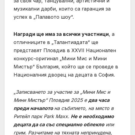
за своя чар, танцувални, артистични и
музикални дарби, които са гаранция за
успех в „Палавото шоу“.
Награди ще има за всички участници
, а
отличниците в „Талантиадата“ ще
представят Пловдив в XXVII Национален
конкурс-оригинал „Мини Мис и Мини
Мистър“ България, който ще се проведе в
Националния дворец на децата в София.
„
Записването за участие за „Мини Мис и
Мини Мистър“ Пловдив 2025 е
два часа
преди началото
на събитието, на място в
Ритейл парк Park Maxx.
Не е необходимо
децата да са със специално облекло
или
грим. Разчитаме на тяхната непринудена,