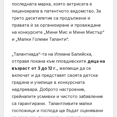
последната марка, която актрисата е
лицензирала в патентното ведомство. За
трето десетилетие са продължени и
правата ѝ за организиране и провеждане
на конкурсите „Мини Мис и Мини Мистър“
и „Малки Големи Таланти“.
„Талантиада“-та на Илиана Балийска,
отправя покана към пловдивските
деца на
възраст
от 3 до 12 г.,
желаещи да се
включат и да представят своята детска
градина и училище в конкурсната
надпревара. Доброто настроение,
грейналите усмивки и чистото забавление
са гарантирани. Талантливите малки
госпожици и господа ще бъдат оценявани