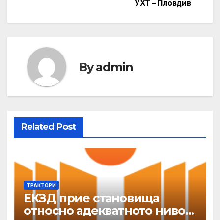
УХТ – Пловдив
By
admin
Related Post
ТРАКТОРИ
ЕКЗД прие становища
относно адекватното ниво