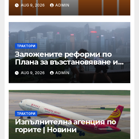
на защита
AUG 9, 2026
ADMIN
ТРАКТОРИ
Заложените реформи по
Плана за възстановяване и
устойчивост в част
AUG 9, 2026
ADMIN
енергетика са
неизпълними
ТРАКТОРИ
Изпълнителна агенция по
горите | Новини