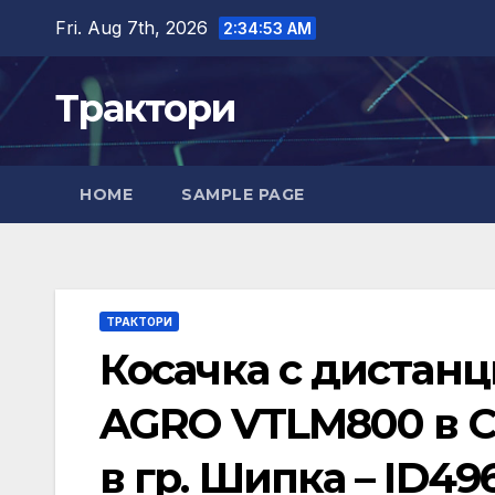
Skip
Fri. Aug 7th, 2026
2:34:54 AM
to
content
Трактори
HOME
SAMPLE PAGE
ТРАКТОРИ
Косачка с дистан
AGRO VTLM800 в С
в гр. Шипка – ID49