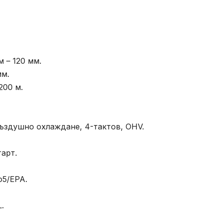
 – 120 мм.
мм.
200 м.
въздушно охлаждане, 4-тактов, OHV.
арт.
o5/EPA.
.