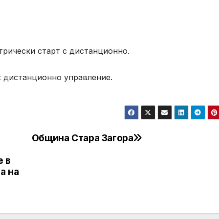
ктрически старт с дистанционно.
 с дистанционно управление.
Община Стара Загора
е в
а на