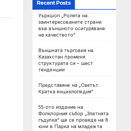
Recent Posts
Уъркшоп „Ролята на
заинтересованите страни
във външното осигуряване
на качеството“
Външната търговия на
Казахстан променя
структурата си – шест
тенденции
Представяне на „Светът.
Кратка енциклопедия“
55-ото издание на
Фолклорния събор „Златната
гъдулка“ ще се проведе на 8
юни в Парка на младежта