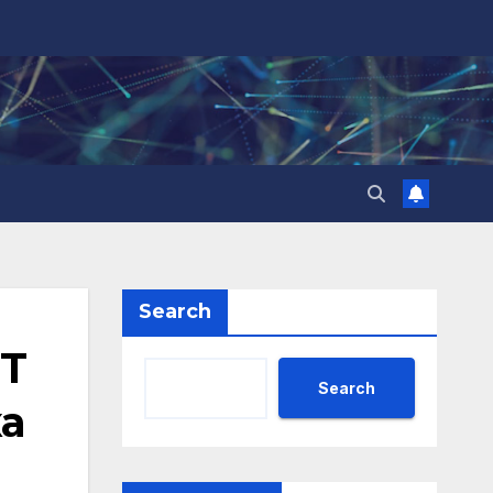
Search
NT
Search
а