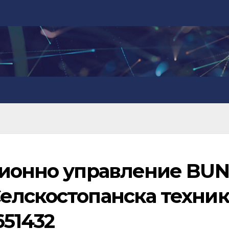
ционно управление BU
елскостопанска техник
651432