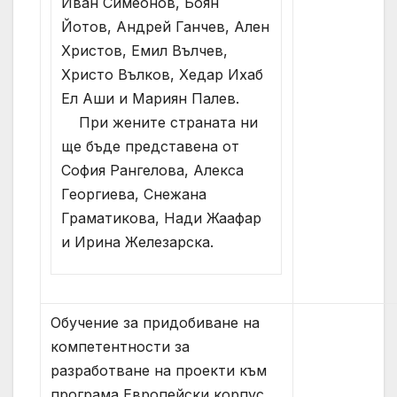
Иван Симеонов, Боян
Йотов, Андрей Ганчев, Ален
Христов, Емил Вълчев,
Христо Вълков, Хедар Ихаб
Ел Аши и Мариян Палев.
При жените страната ни
ще бъде представена от
София Рангелова, Алекса
Георгиева, Снежана
Граматикова, Нади Жаафар
и Ирина Железарска.
Обучение за придобиване на
компетентности за
разработване на проекти към
програма Европейски корпус