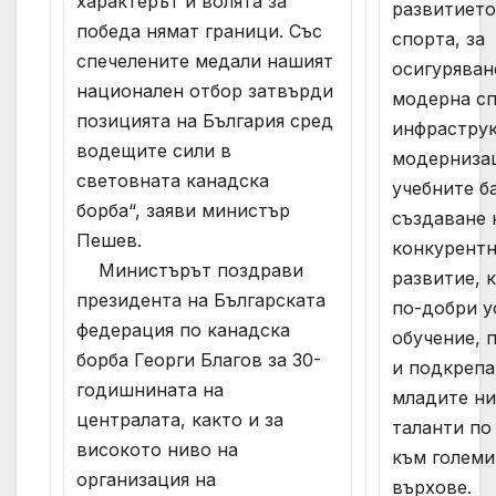
характерът и волята за
развитието
победа нямат граници. Със
спорта, за
спечелените медали нашият
осигуряван
национален отбор затвърди
модерна с
позицията на България сред
инфраструк
водещите сили в
модерниза
световната канадска
учебните б
борба“, заяви министър
създаване 
Пешев.
конкурентн
Министърът поздрави
развитие, к
президента на Българската
по-добри у
федерация по канадска
обучение, 
борба Георги Благов за 30-
и подкрепа
годишнината на
младите ни
централата, както и за
таланти по
високото ниво на
към големи
организация на
върхове.