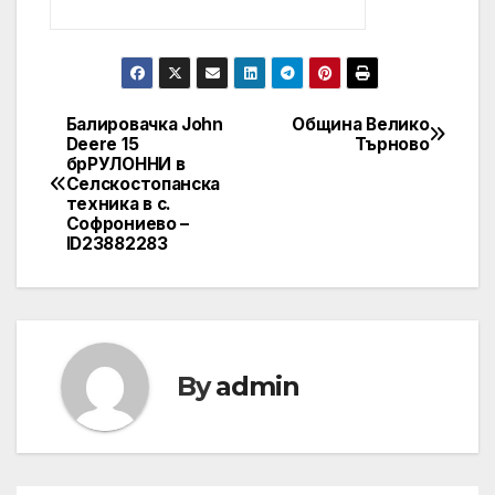
Балировачка John
Община Велико
Post
Deere 15
Търново
брРУЛОННИ в
navigation
Селскостопанска
техника в с.
Софрониево –
ID23882283
By
admin