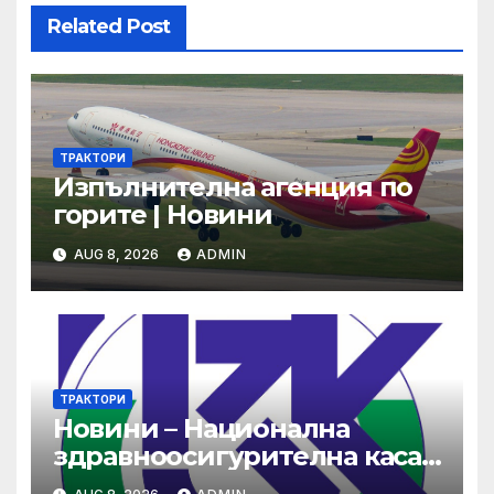
Related Post
ТРАКТОРИ
Изпълнителна агенция по
горите | Новини
AUG 8, 2026
ADMIN
ТРАКТОРИ
Новини – Национална
здравноосигурителна каса
(НЗОК)