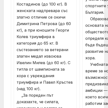
Костадинов (до 100 кг). В
спортните 
женската надпревара със
България.
златно отличие се окичи
Образова
Димитрина Петрова (до 60
основата н
кг), а при юношите Георги
обществото
Колев триумфира в
определя к
категория до 65 кг. В
бъде бъде
състезанието за ветерани
развитие н
златен медал извоюва
хора.
Ивелин Милев (до 60 кг). С
Учебната 
титла от шампионата за
време за н
хора с увреждания
възможнос
триумфира и Павел Кръстев
предизвика
(над 100 кг).
амбиции — 
„За пореден път
което всич
доказахте, че силата,
работим за