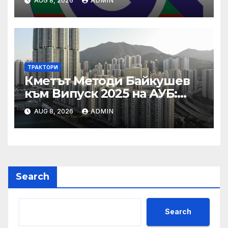
AUG 8, 2026
ADMIN
ТРАКТОРИ
Кметът Методи Байкушев
към Випуск 2025 на АУБ:
“Помнете Благоевград и се
AUG 8, 2026
ADMIN
връщайте тук!”
Search
Search