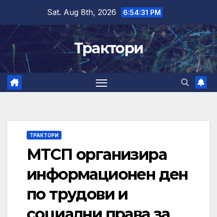
Skip
Sat. Aug 8th, 2026
6:54:32 PM
to
content
Трактори
ТРАКТОРИ
МТСП организира
информационен ден
по трудови и
социални права за