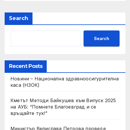
република Иран Абас
Арагчи
Search
Search
Recent Posts
Новини – Национална здравноосигурителна
каса (НЗОК)
Кметът Методи Байкушев към Випуск 2025
на АУБ: “Помнете Благоевград и се
връщайте тук!”
Министър Велислава Петрова проведе