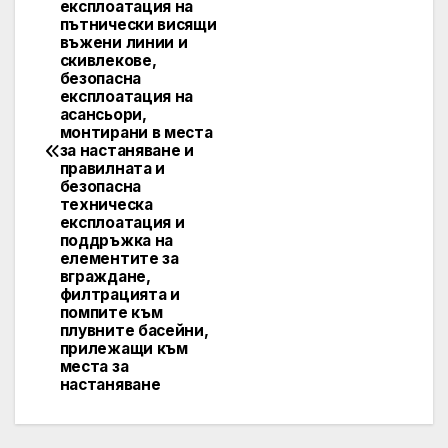
експлоатация на
пътнически висящи
въжени линии и
скивлекове,
безопасна
експлоатация на
асансьори,
монтирани в места
за настаняване и
правилната и
безопасна
техническа
експлоатация и
поддръжка на
елементите за
вграждане,
филтрацията и
помпите към
плувните басейни,
прилежащи към
места за
настаняване