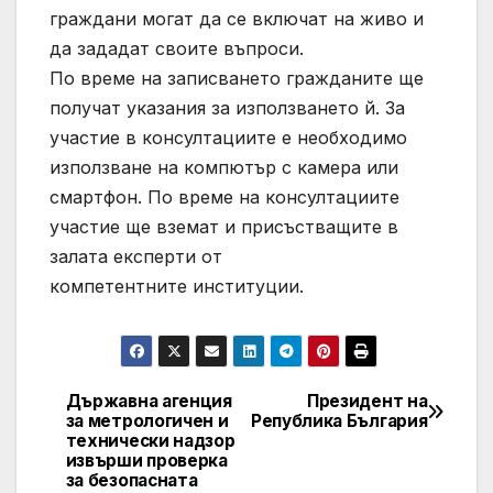
граждани могат да се включат на живо и
да зададат своите въпроси.
По време на записването гражданите ще
получат указания за използването й. За
участие в консултациите е необходимо
използване на компютър с камера или
смартфон. По време на консултациите
участие ще вземат и присъстващите в
залата експерти от
компетентните институции.
Държавна агенция
Президент на
Post
за метрологичен и
Република България
технически надзор
navigation
извърши проверка
за безопасната