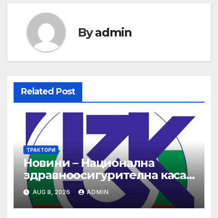
By
admin
Related Post
ТРАКТОРИ
Новини – Национална
здравноосигурителна каса
(НЗОК)
AUG 8, 2026
ADMIN