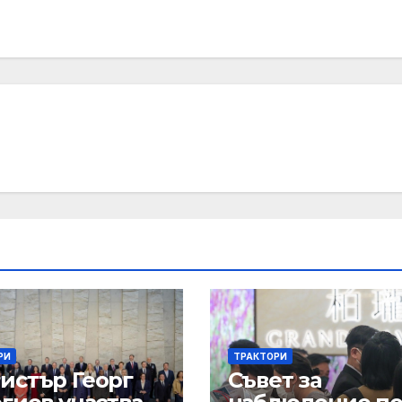
РИ
ТРАКТОРИ
истър Георг
Съвет за