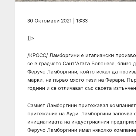
30 Октомври 2021 | 13:33
]]>
/КРОСС/ Ламборгини е италиански произво
се в градчето Сант’Агата Болонезе, близо д
Феручо Ламборгини, който искал да произ
марки, на първо място тези на Ферари. Пъ
години и се отличават със своята изтънче
Самият Ламборгини притежавал компанията
притежание на Ауди. Ламборгини започва с
инициативата на индустриалния предприем
Феручо Ламборгини имал няколко компании