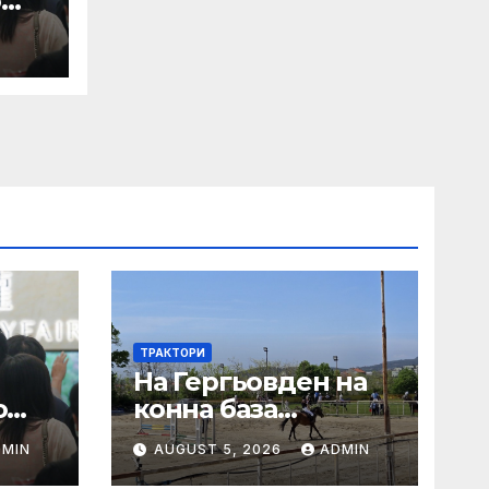
о
а с
ТРАКТОРИ
На Гергьовден на
о
конна база
а с
„Виница“ ще се
DMIN
AUGUST 5, 2026
ADMIN
проведе турнир по