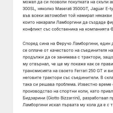
можел да си позволи покупката на скъпи а
300SL, няколко Maserati 3500GT, Jaguar E-t
във всеки автомобил той намирал някакви 
които накарали Ламборгини да създаде фир
конфликт със собственика на компанията 
Според сина на Феручо Ламборгини, един д
се оплаче от качеството на съединителя на
продължи да се занимава с трактори, защо
му отвърнал, че ще му покаже как се прави
трансмисията на своето Ferrari 250 GT и в
неговите трактори със съединители. В скла
така си решава проблема. Известно време
производство на спортни коли, като прив
Бидзарини (Giotto Bizzarrini), разработвал 
Ламборгини искал първата му кола да е с т