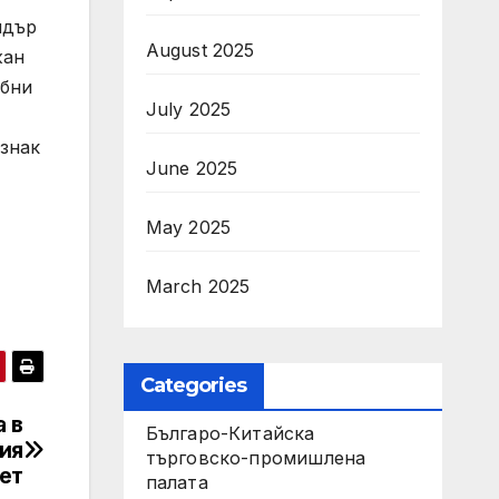
ндър
August 2025
жан
ъбни
July 2025
 знак
June 2025
May 2025
March 2025
Categories
а в
Българо-Китайска
ия
търговско-промишлена
ет
палата