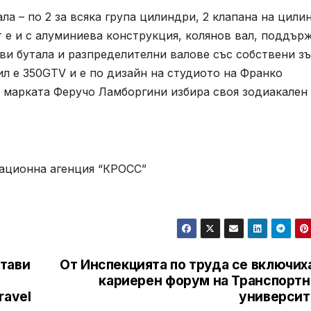
ла – по 2 за всяка група цилиндри, 2 клапана на цили
т е и с алуминиева конструкция, колянов вал, поддър
ви бутала и разпределителни валове със собствени з
ил е 350GTV и е по дизайн на студиото на Франко
на марката Феручо Ламборгини избира своя зодиакален
ационна агенция “КРОСС”
тави
От Инспекцията по труда се включих
кариерен форум на Транспортн
ravel
университ