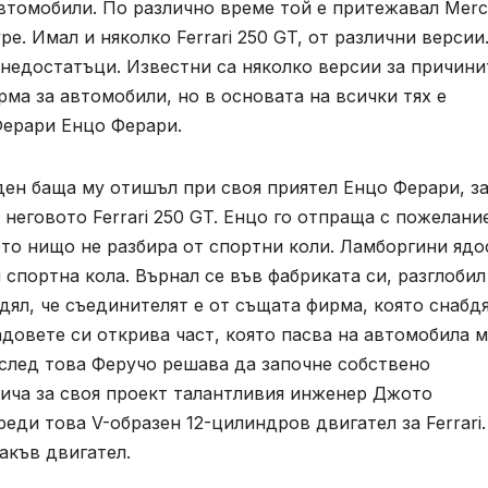
втомобили. По различно време той е притежавал Merc
ype. Имал и няколко Ferrari 250 GT, от различни версии
недостатъци. Известни са няколко версии за причини
ма за автомобили, но в основата на всички тях е
Ферари Енцо Ферари.
ен баща му отишъл при своя приятел Енцо Ферари, за
 неговото Ferrari 250 GT. Енцо го отпраща с пожелани
то нищо не разбира от спортни коли. Ламборгини ядо
 спортна кола. Върнал се във фабриката си, разглобил
идял, че съединителят е от същата фирма, която снабд
довете си открива част, която пасва на автомобила м
 след това Феручо решава да започне собствено
лича за своя проект талантливия инженер Джото
преди това V-образен 12-цилиндров двигател за Ferrari.
акъв двигател.