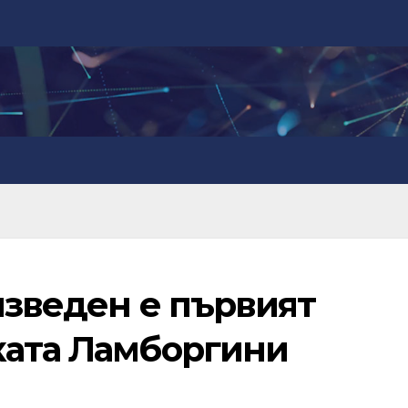
изведен е първият
ката Ламборгини