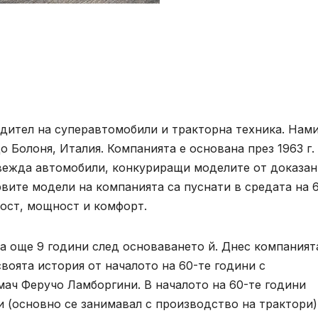
дител на суперавтомобили и тракторна техника. Нам
о Болоня, Италия. Компанията е основана през 1963 г.
вежда автомобили, конкуриращи моделите от доказан
рвите модели на компанията са пуснати в средата на 
ност, мощност и комфорт.
 още 9 години след основаването й. Днес компаният
воята история от началото на 60-те години с
ач Феручо Ламборгини. В началото на 60-те години
 (основно се занимавал с производство на трактори)