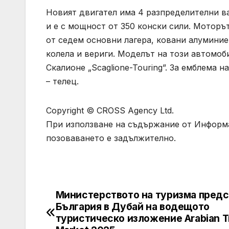
Новият двигател има 4 разпределителни ва
и е с мощност от 350 конски сили. Моторъ
от седем основни лагера, ковани алуминие
колела и вериги. Моделът на този автомоб
Скалионе „Scaglione-Touring”. За емблема 
– телец.
Copyright © CROSS Agency Ltd.
При използване на съдържание от Информ
позоваването е задължително.
Министерството на туризма предс
Post
България в Дубай на водещото
navigation
туристическо изложение Arabian T