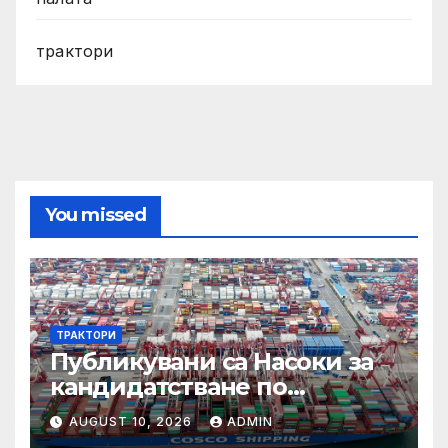
трактори
You missed
ТРАКТОРИ
Публикувани са Насоки за
кандидатстване по
процедурата за техническа
AUGUST 10, 2026
ADMIN
помощ за ИТИ по