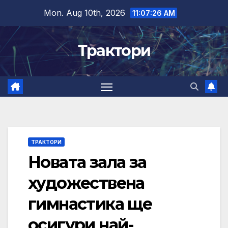
Skip
Mon. Aug 10th, 2026
11:07:27 AM
to
content
Трактори
ТРАКТОРИ
Новата зала за
художествена
гимнастика ще
осигури най-