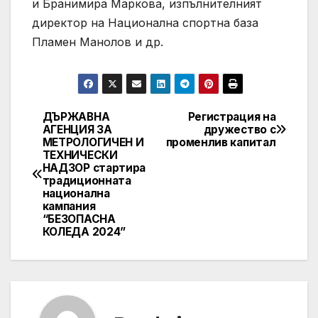
и Бранимира Маркова, изпълнителният
директор на Национална спортна база
Пламен Манолов и др.
ДЪРЖАВНА
Регистрация на
Post
АГЕНЦИЯ ЗА
дружество с
МЕТРОЛОГИЧЕН И
променлив капитал
navigation
ТЕХНИЧЕСКИ
НАДЗОР стартира
традиционната
национална
кампания
“БЕЗОПАСНА
КОЛЕДА 2024”