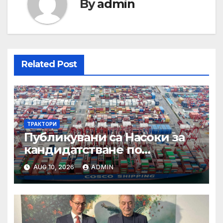
By
admin
Related Post
ТРАКТОРИ
Публикувани са Насоки за
кандидатстване по
процедурата за техническа
AUG 10, 2026
ADMIN
помощ за ИТИ по
Приоритет 2 на ПРР 2021-
2027 г.