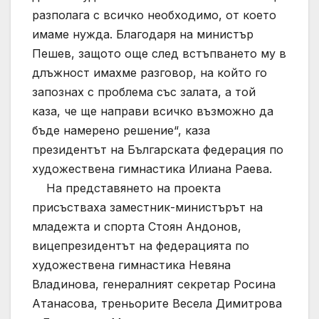
разполага с всичко необходимо, от което
имаме нужда. Благодаря на министър
Пешев, защото още след встъпването му в
длъжност имахме разговор, на който го
запознах с проблема със залата, а той
каза, че ще направи всичко възможно да
бъде намерено решение“, каза
президентът на Българската федерация по
художествена гимнастика Илиана Раева.
На представянето на проекта
присъстваха заместник-министърът на
младежта и спорта Стоян Андонов,
вицепрезидентът на федерацията по
художествена гимнастика Невяна
Владинова, генералният секретар Росина
Атанасова, треньорите Весела Димитрова