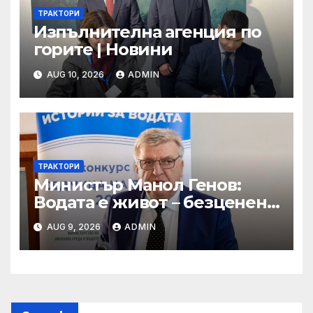
ТРАКТОРИ
Изпълнителна агенция по
горите | Новини
AUG 10, 2026
ADMIN
ТРАКТОРИ
Министър Манол Генов:
Водата е живот – безценен
дар, който трябва да пазим
AUG 9, 2026
ADMIN
и ценим всеки ден!