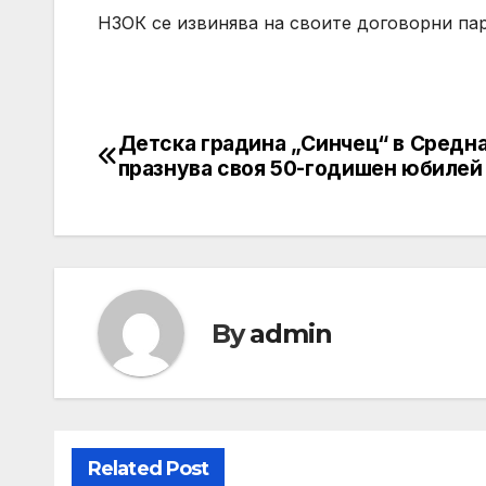
НЗОК се извинява на своите договорни па
Детска градина „Синчец“ в Средна
Post
празнува своя 50-годишен юбилей
navigation
By
admin
Related Post