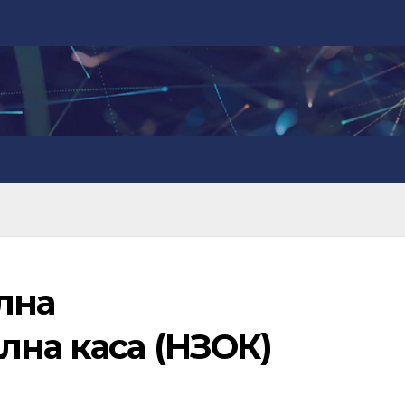
лна
лна каса (НЗОК)