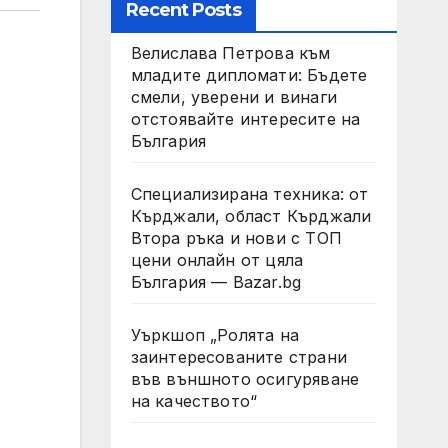
Recent Posts
Велислава Петрова към
младите дипломати: Бъдете
смели, уверени и винаги
отстоявайте интересите на
България
Специализирана техника: от
Кърджали, област Кърджали
Втора ръка и нови с ТОП
цени онлайн от цяла
България — Bazar.bg
Уъркшоп „Ролята на
заинтересованите страни
във външното осигуряване
на качеството“