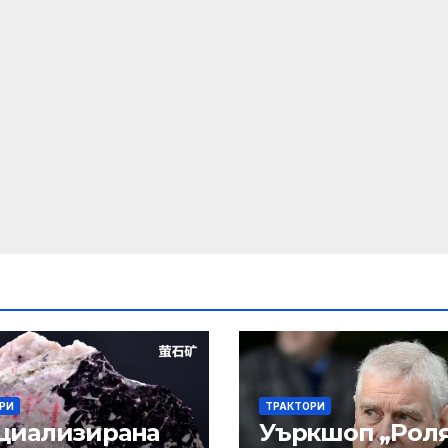
РИ
ТРАКТОРИ
циализирана
Уъркшоп „Рол