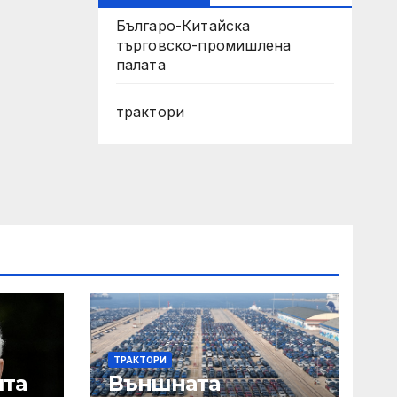
Българо-Китайска
търговско-промишлена
палата
трактори
ТРАКТОРИ
ята
Външната