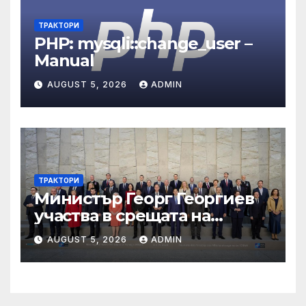
ТРАКТОРИ
PHP: mysqli::change_user –
Manual
AUGUST 5, 2026
ADMIN
ТРАКТОРИ
Министър Георг Георгиев
участва в срещата на
министрите на външните
AUGUST 5, 2026
ADMIN
работи на НАТО