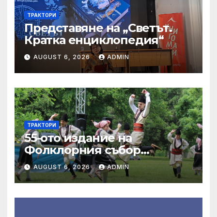
ТРАКТОРИ
Представяне на „Светът.
Кратка енциклопедия“
AUGUST 6, 2026
ADMIN
ТРАКТОРИ
55-ото издание на
Фолклорния събор
„Златната гъдулка“ ще се
AUGUST 6, 2026
ADMIN
проведе на 8 юни в Парка
на младежта