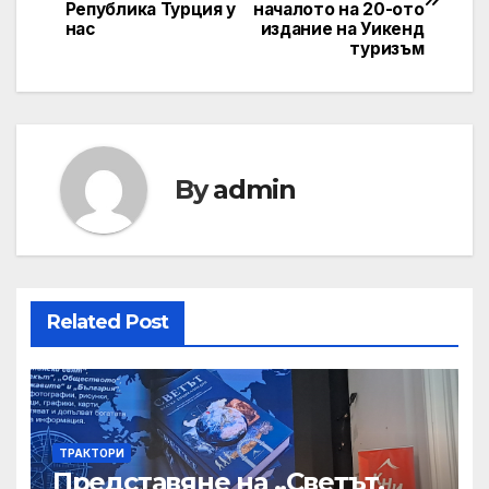
navigation
Република Турция у
началото на 20-ото
нас
издание на Уикенд
туризъм
By
admin
Related Post
ТРАКТОРИ
Представяне на „Светът.