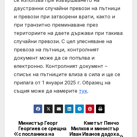
двустранни случайни превози на пътници
и превози при затворени врати, както и
при транзитно преминаване през
териториите на двете държави при такива
случайни превози. С цел улесняване на
превоза на пътници, контролният
документ може да се попълва и
електронно. Контролният документ –
списък на пътниците влиза в сила и ще се
прилага от 1 януари 2025 г. Образец на
същия може да намерите
тук
.
Министър Георг
Кметът Пенчо
Post
Георгиев се срещна
Милков и министър
с посланика на
Иван Иванов дадоха