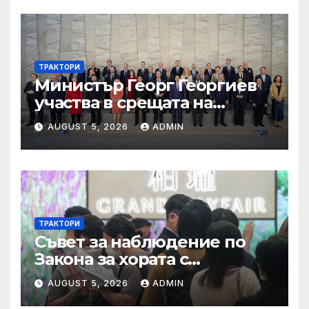
ТРАКТОРИ
Министър Георг Георгиев
участва в срещата на
министрите на външните
AUGUST 5, 2026
ADMIN
работи на НАТО
ТРАКТОРИ
Съвет за наблюдение по
Закона за хората с
увреждания
AUGUST 5, 2026
ADMIN