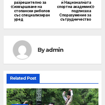
разрешително за
и Националната
navigation
извършване на
спортна академия
стопански риболов
подписаха
със специализиран
Споразумение за
уред
сътрудничество
By
admin
Related Post