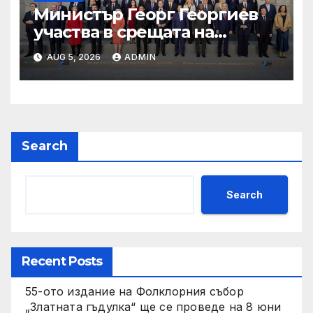
Министър Георг Георгиев
участва в срещата на
министрите на външните
AUG 5, 2026
ADMIN
работи на НАТО
Search
Search
Recent Posts
55-ото издание на Фолклорния събор
„Златната гъдулка“ ще се проведе на 8 юни