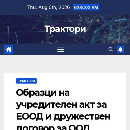
Skip
Thu. Aug 6th, 2026
6:08:03 AM
to
content
Трактори
ТРАКТОРИ
Образци на
учредителен акт за
ЕООД и дружествен
договор за ООД