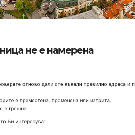
аница не е намерена
роверете отново дали сте въвели правилно адреса и п
орите е преместена, променена или изтрита.
, е грешна.
то Ви интересува: