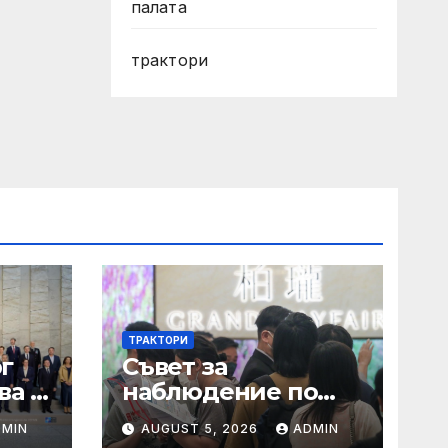
палата
трактори
ТРАКТОРИ
г
Съвет за
ва в
наблюдение по
Закона за хората с
DMIN
AUGUST 5, 2026
ADMIN
увреждания