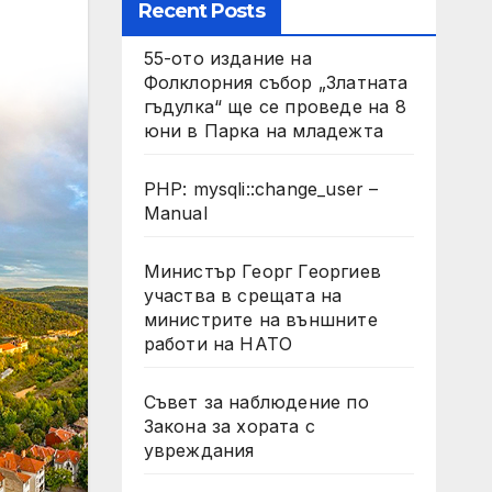
Recent Posts
55-ото издание на
Фолклорния събор „Златната
гъдулка“ ще се проведе на 8
юни в Парка на младежта
PHP: mysqli::change_user –
Manual
Министър Георг Георгиев
участва в срещата на
министрите на външните
работи на НАТО
Съвет за наблюдение по
Закона за хората с
увреждания