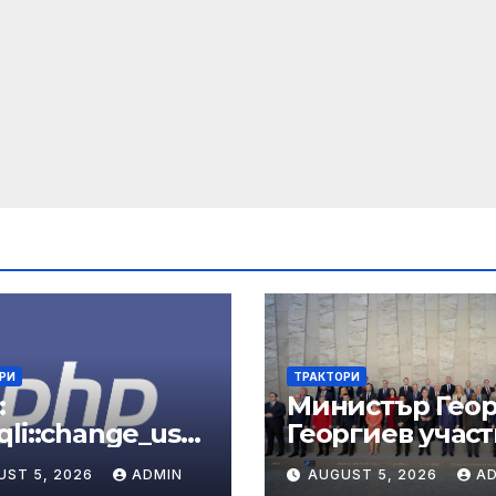
РИ
ТРАКТОРИ
:
Министър Геор
li::change_user
Георгиев участ
anual
срещата на
UST 5, 2026
ADMIN
AUGUST 5, 2026
A
министрите на