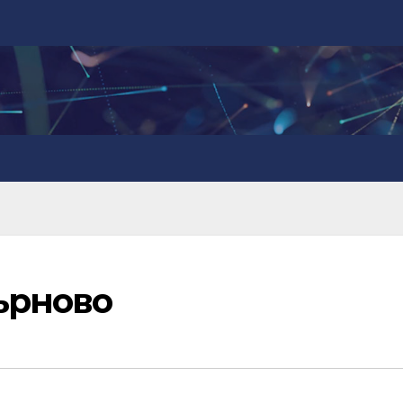
ърново