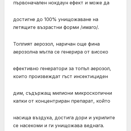
първоначален нокдаун ефект и може да
достигне до 100% унищожаване на
летящите възрастни форми /имаго/.
Топлият аерозол, наричан още фина
аерозолна мъгла се генерира от високо
ефективно генератори за топъл аерозол,
които произвеждат гъст инсектициден
дим, съдържащ милиони микроскопични
капки от концентриран препарат, който
насища въздуха, достига дори и укрилите
се насекоми и ги унищожава веднага.