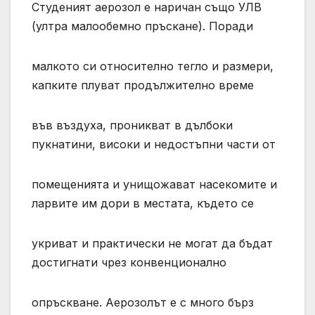
Студеният аерозол е наричан също УЛВ
(ултра малообемно пръскане). Поради
малкото си относително тегло и размери,
капките плуват продължително време
във въздуха, проникват в дълбоки
пукнатини, високи и недостъпни части от
помещенията и унищожават насекомите и
ларвите им дори в местата, където се
укриват и практически не могат да бъдат
достигнати чрез конвенционално
опръскване. Аерозолът е с много бърз