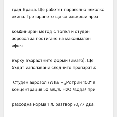
град Враца. Ще работят паралелно няколко
екипа. Третирането ще се извърши чрез
комбиниран метод с топъл и студен
аерозол за постигане на максимален
ефект
върху възрастните форми (имаго). Ще
бъдат използвани следните препарати:
Студен аерозол /УЛВ/ – „Ротрин 100“ в
концентрация 50 мл./л. Н2О /вода/ при
разходна норма 1 л. разтвор /0,77 дка.