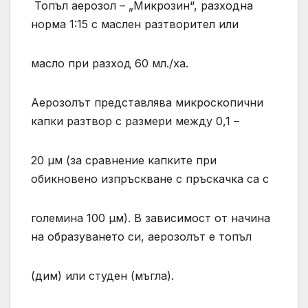
Топъл аерозол – „Микрозин“, разходна
норма 1:15 с маслен разтворител или
масло при разход 60 мл./ха.
Аерозолът представлява микроскопични
капки разтвор с размери между 0,1 –
20 μм (за сравнение капките при
обикновено изпръскване с пръскачка са с
големина 100 μм). В зависимост от начина
на образуването си, аерозолът е топъл
(дим) или студен (мъгла).