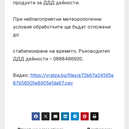
продукти за ДДД дейности.
При неблагоприятни метеорологични
условия обработките ще бъдат отложени
до
стабилизиране на времето. Ръководител
ДДД дейности – 0888486920.
Видео:
https://vratza.bg/files/e72b67a34565e
87b58505e8905e1da97.ogv