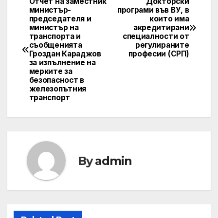
Отчет на заместник
Докторски
Post
министър-
програми във ВУ, в
председателя и
които има
navigation
министър на
акредитирани
транспорта и
специалности от
съобщенията
регулираните
Гроздан Караджов
професии (СРП)
за изпълнение на
мерките за
безопасност в
железопътния
транспорт
By
admin