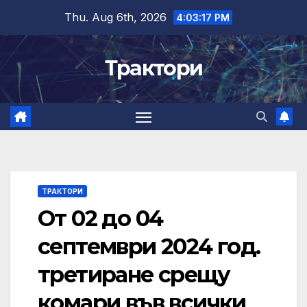
Skip
Thu. Aug 6th, 2026
4:03:18 PM
to
content
Трактори
ТРАКТОРИ
От 02 до 04
септември 2024 год.
третиране срещу
комари във всички