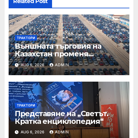
Related Post
ТРАКТОРИ
Външната търговия на
Казахстан променя
структурата си – шест
AUG 6, 2026
ADMIN
тенденции
ТРАКТОРИ
Представяне на „Светът.
Кратка енциклопедия“
AUG 6, 2026
ADMIN