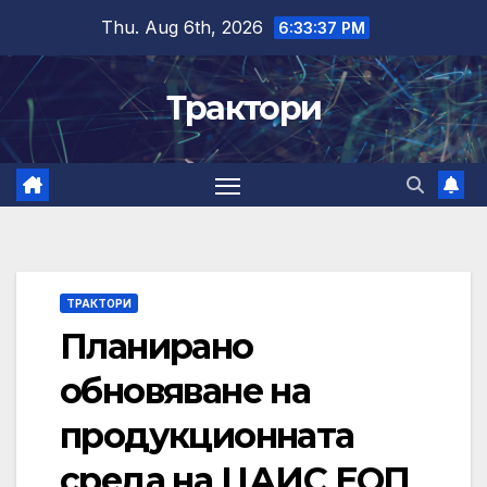
Skip
Thu. Aug 6th, 2026
6:33:37 PM
to
content
Трактори
ТРАКТОРИ
Планирано
обновяване на
продукционната
среда на ЦАИС ЕОП