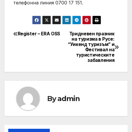
телефонна линия 0700 17 151.
Register – ERA OSS
Тридневен празник
Post
на туризма в Русе:
“Уикенд туризъм” и
navigation
Фестивал на
туристическите
забавления
By
admin