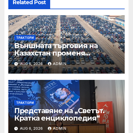
Related Post
ТРАКТОРИ
Външната търговия на
Казахстан променя
структурата си – шест
AUG 6, 2026
ADMIN
тенденции
ТРАКТОРИ
Представяне на „Светът.
Кратка енциклопедия“
AUG 6, 2026
ADMIN