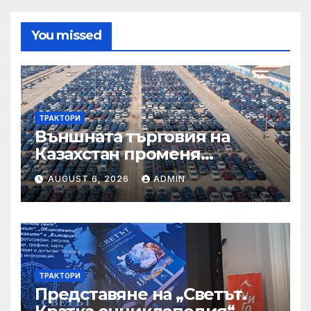
You missed
ТРАКТОРИ
Външната търговия на
Казахстан променя
структурата си – шест
AUGUST 6, 2026
ADMIN
тенденции
ТРАКТОРИ
Представяне на „Светът.