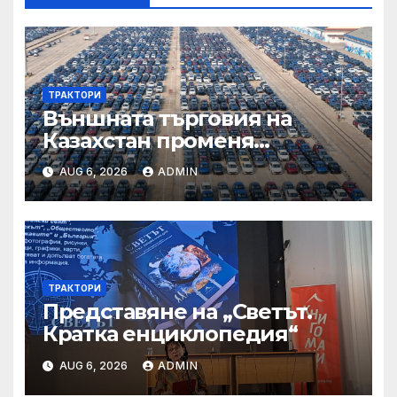
ТРАКТОРИ
Външната търговия на
Казахстан променя
структурата си – шест
AUG 6, 2026
ADMIN
тенденции
ТРАКТОРИ
Представяне на „Светът.
Кратка енциклопедия“
AUG 6, 2026
ADMIN