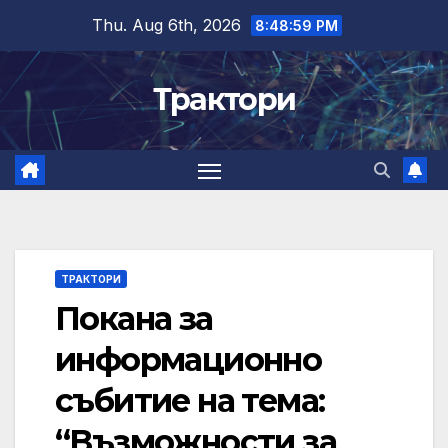
Skip
Thu. Aug 6th, 2026
8:49:00 PM
to
content
Трактори
ТРАКТОРИ
Покана за
информационно
събитие на тема:
“Възможности за