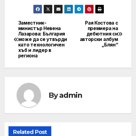
Заместник-
Рая Костова с
Post
министър Невена
премиера на
Лазарова: България
дебютния си
navigation
може да се утвърди
авторски албум
като технологичен
„Блян“
хъб и лидер в
региона
By
admin
Related Post