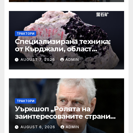
интересите на България
ТРАКТОРИ
Специализирана техника:
от Кърджали, област
Кърджали Втора ръка и
AUGUST 7, 2026
ADMIN
нови с ТОП цени онлайн от
цяла България — Bazar.bg
ТРАКТОРИ
Уъркшоп „Ролята на
заинтересованите страни
във външното осигуряване
AUGUST 6, 2026
ADMIN
на качеството“