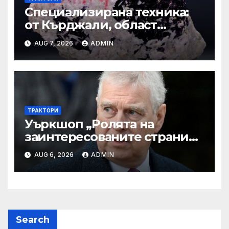
Специализирана техника:
от Кърджали, област
Кърджали Втора ръка и
AUG 7, 2026
ADMIN
нови с ТОП цени онлайн от
цяла България — Bazar.bg
ТРАКТОРИ
Уъркшоп „Ролята на
заинтересованите страни
във външното осигуряване
AUG 6, 2026
ADMIN
на качеството“
Search