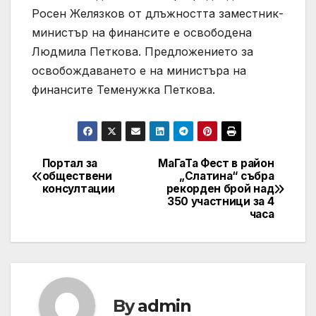
Росен Желязков от длъжността заместник-
министър на финансите е освободена
Людмила Петкова. Предложението за
освобождаването е на министъра на
финансите Теменужка Петкова.
Портал за
МаГаТа Фест в район
Post
обществени
„Слатина“ събра
консултации
рекорден брой над
navigation
350 участници за 4
часа
By
admin