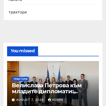
трактори
You missed
ТРАКТОРИ
Велислава Петрова към
младите дипломати:
Бъдете смели, уверени и
AUGUST 7, 2026
ADMIN
винаги отстоявайте