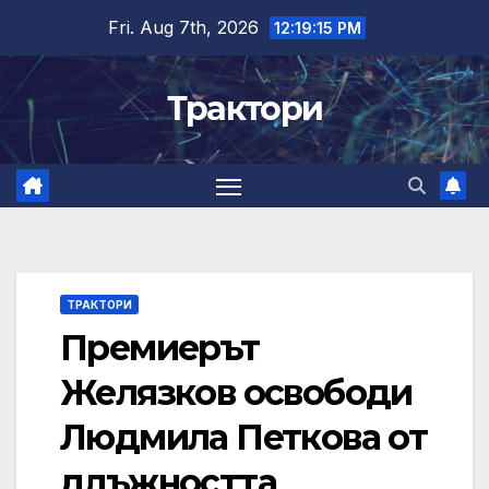
Skip
Fri. Aug 7th, 2026
12:19:15 PM
to
content
Трактори
ТРАКТОРИ
Премиерът
Желязков освободи
Людмила Петкова от
длъжността