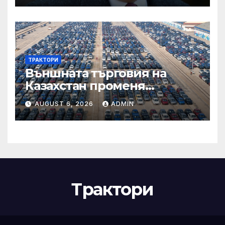
ТРАКТОРИ
Външната търговия на
Казахстан променя
структурата си – шест
AUGUST 6, 2026
ADMIN
тенденции
Трактори