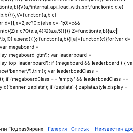
ction(a,b){V(a,”internal_api_load_with_sb”,function(c,d,e)
F(b.b)})},V=function(a,b,c)
ar d=[],e=2;ec?0:c}else c=-1;0!=c&&
on(c){Z(a,c?Q(a.a,4):Q(a.a,5))})},Z=function(a,b){a.c||
!0),a.send())};(function(a,b){l[a]=function(c){for(var d=
{ var megaboard =
lay_megaboard_gtm’); var leaderboard =
y_top_leaderboard’); if (megaboard && leaderboard ) { va
(‘banner’,”).trim(); var leaderboadClass =
m(); if (megaboardClass == ’empty’ && leaderboadClass ==
(‘banner_zaplata’); if (zaplata) { zaplata.style.display =
къпи Подразбиране
Галерия
Списък
Неизвестен дро