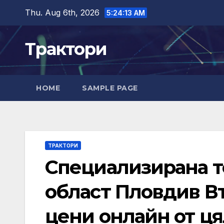
Skip
Thu. Aug 6th, 2026
5:24:14 AM
to
content
Трактори
HOME
SAMPLE PAGE
ТРАКТОРИ
Специализирана те
област Пловдив Вт
цени онлайн от ця