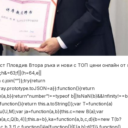
ст Пловдив Втора ръка и нови с ТОП цени онлайн от 
;h&=63;f||(h=64,e||
 c.join(“”)};try{return
Array.prototype.toJSON=a}}:function(){return
on(a,b){return”number”!==typeof b||!isNaN(b)&&Infinity!==
unction(){return this.a.toString()};var T=function(a)
;u(U,M);var ja=function(a,b){this.c=new B(a);var
a(a,c,Q(b,4));this.a=b},ka=function(a,b,c,d){b=new T(b?
b,3,!1,c,function(){ia(function(){F(a.b);d(!1)},function()