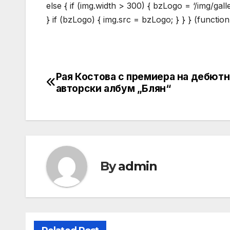
else { if (img.width > 300) { bzLogo = ‘/img/gal
} if (bzLogo) { img.src = bzLogo; } } } (function
Рая Костова с премиера на дебютн
Post
авторски албум „Блян“
navigation
By
admin