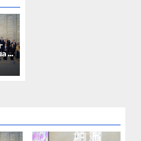
г
а в
ти