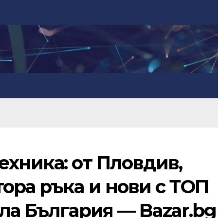
хника: от Пловдив,
ора ръка и нови с ТОП
ла България — Bazar.bg