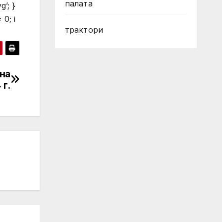
палата
g’; }
 0; i
трактори
на
 г.