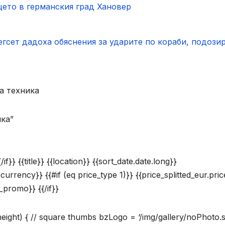
щето в германския град Хановер
егсет дадоха обяснения за ударите по кораби, подози
а техника
ика”
f}} {{title}} {{location}} {{sort_date.date.long}}
.currency}} {{#if (eq price_type 1)}} {{price_splitted_eur.pric
s_promo}} {{/if}}
.height) { // square thumbs bzLogo = ‘/img/gallery/noPhoto.s