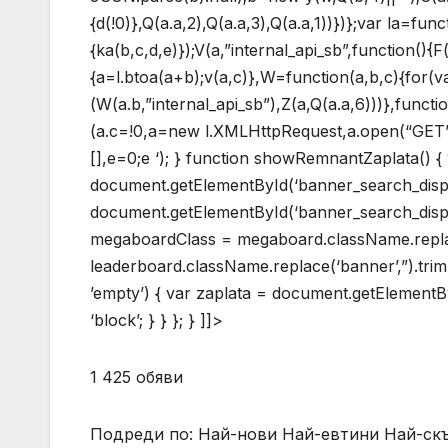
{d(!0)},Q(a.a,2),Q(a.a,3),Q(a.a,1))})};var la=fun
{ka(b,c,d,e)});V(a,”internal_api_sb”,function(){
{a=l.btoa(a+b);v(a,c)},W=function(a,b,c){for(v
(W(a.b,”internal_api_sb”),Z(a,Q(a.a,6)))},functi
(a.c=!0,a=new l.XMLHttpRequest,a.open(“GET”,b,
[],e=0;e
‘); } function showRemnantZaplata() 
document.getElementById(‘banner_search_disp
document.getElementById(‘banner_search_displa
megaboardClass = megaboard.className.replace
leaderboard.className.replace(‘banner’,”).tri
’empty’) { var zaplata = document.getElementById
‘block’; } } }; } ]]>
1 425 обяви
Подреди по: Най-нови Най-евтини Най-с