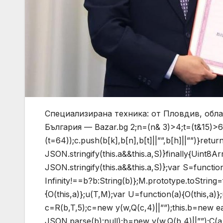
Специализирана техника: от Пловдив, обла
България — Bazar.bg
2;n=(n& 3)>4;t=(t&15)>6
(t=64));c.push(b[k],b[n],b[t]||””,b[h]||””)}return
JSON.stringify(this.a&&this.a,S)}finally{Uint8
JSON.stringify(this.a&&this.a,S)};var S=functi
Infinity!==b?b:String(b)};M.prototype.toString=f
{O(this,a)};u(T,M);var U=function(a){O(this,a)}
c=R(b,T,5);c=new y(w,Q(c,4)||””);this.b=new e
JSON.parse(b):null);b=new y(w,Q(b,4)||””);C(a.c,