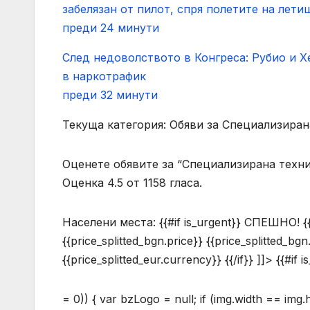
забелязан от пилот, спря полетите на лети
преди 24 минути
След недоволството в Конгреса: Рубио и Х
в наркотрафик
преди 32 минути
Текуща категория: Обяви за Специализиран
Оценете обявите за “Специализирана техн
Оценка 4.5 от 1158 гласа.
Населени места:
{{#if is_urgent}} СПЕШНО! {{/i
{{price_splitted_bgn.price}} {{price_splitted_bgn
{{price_splitted_eur.currency}} {{/if}} ]]> {{#if i
= 0)) { var bzLogo = null; if (img.width == img