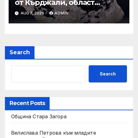
от Кърджали, област
Кърджали Втора ръка и
AUG 7, 2026
ADMIN
нови с ТОП цени онлайн от
цяла България — Bazar.bg
Search
Search
Recent Posts
Община Стара Загора
Велислава Петрова към младите