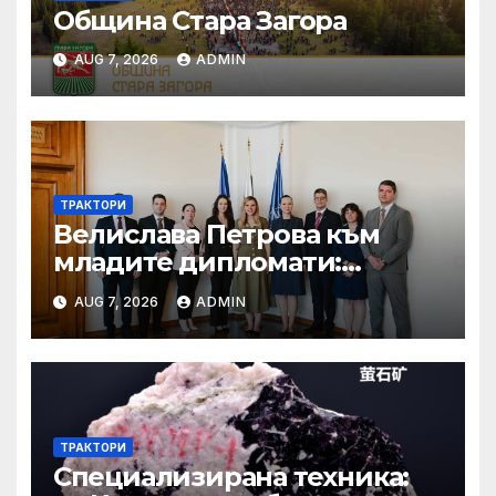
Община Стара Загора
AUG 7, 2026
ADMIN
ТРАКТОРИ
Велислава Петрова към
младите дипломати:
Бъдете смели, уверени и
AUG 7, 2026
ADMIN
винаги отстоявайте
интересите на България
ТРАКТОРИ
Специализирана техника: