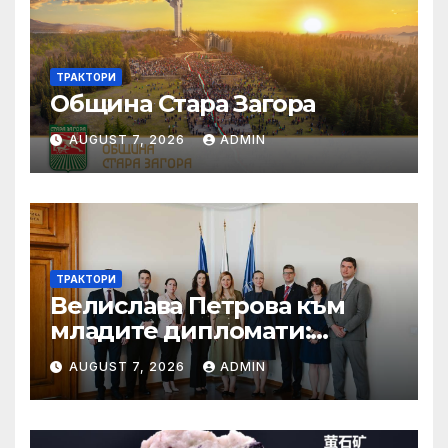
ТРАКТОРИ
Община Стара Загора
AUGUST 7, 2026
ADMIN
ТРАКТОРИ
Велислава Петрова към
младите дипломати:
Бъдете смели, уверени и
AUGUST 7, 2026
ADMIN
винаги отстоявайте
интересите на България