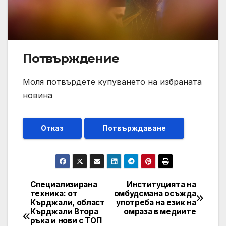
Потвърждение
Моля потвърдете купуването на избраната
новина
Отказ
Потвърждаване
Специализирана
Институцията на
Post
техника: от
омбудсмана осъжда
Кърджали, област
употреба на език на
navigation
Кърджали Втора
омраза в медиите
ръка и нови с ТОП