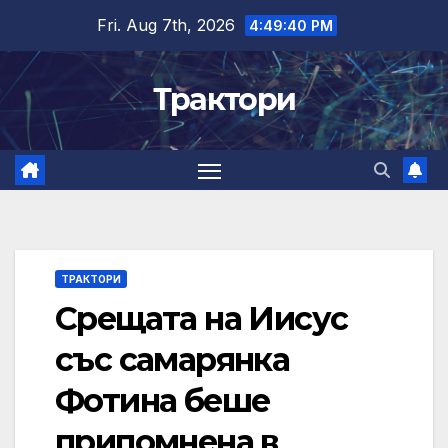
Skip
Fri. Aug 7th, 2026
4:49:41 PM
to
content
Трактори
ТРАКТОРИ
Срещата на Иисус
със самарянка
Фотина беше
припомнена в