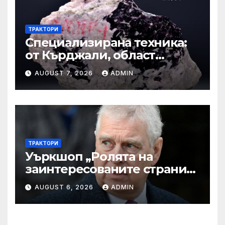
ТРАКТОРИ
Специализирана техника:
от Кърджали, област
Кърджали Втора ръка и
AUGUST 7, 2026
ADMIN
нови с ТОП цени онлайн от
цяла България — Bazar.bg
ТРАКТОРИ
Уъркшоп „Ролята на
заинтересованите страни
във външното осигуряване
AUGUST 6, 2026
ADMIN
на качеството“