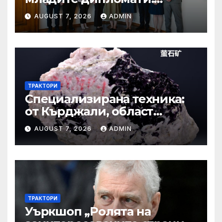
Бъдете смели, уверени и
AUGUST 7, 2026
ADMIN
винаги отстоявайте
интересите на България
ТРАКТОРИ
Специализирана техника:
от Кърджали, област
Кърджали Втора ръка и
AUGUST 7, 2026
ADMIN
нови с ТОП цени онлайн от
цяла България — Bazar.bg
ТРАКТОРИ
Уъркшоп „Ролята на