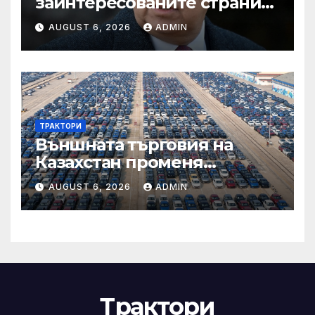
заинтересованите страни
във външното осигуряване
AUGUST 6, 2026
ADMIN
на качеството“
ТРАКТОРИ
Външната търговия на
Казахстан променя
структурата си – шест
AUGUST 6, 2026
ADMIN
тенденции
Трактори