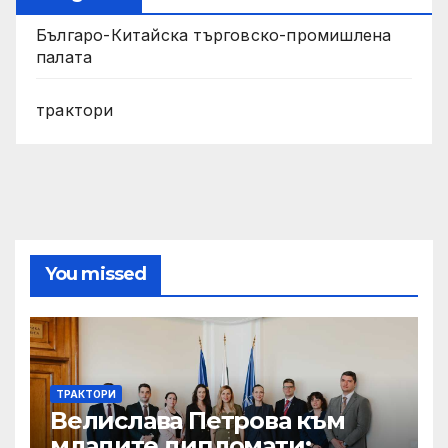
Българо-Китайска търговско-промишлена
палата
трактори
You missed
ТРАКТОРИ
Велислава Петрова към
младите дипломати: