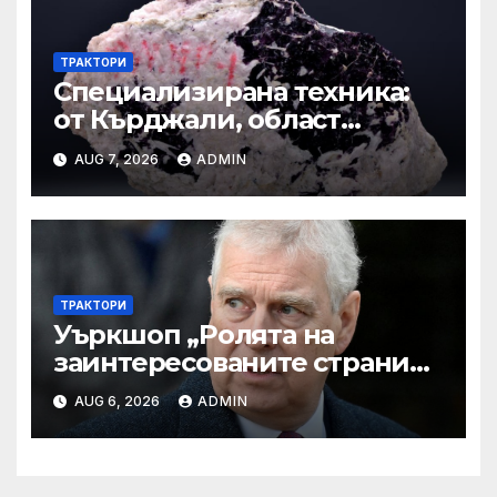
ТРАКТОРИ
Специализирана техника:
от Кърджали, област
Кърджали Втора ръка и
AUG 7, 2026
ADMIN
нови с ТОП цени онлайн от
цяла България — Bazar.bg
ТРАКТОРИ
Уъркшоп „Ролята на
заинтересованите страни
във външното осигуряване
AUG 6, 2026
ADMIN
на качеството“