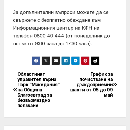
За допълнителни въпроси можете да се
свържете с безплатно обаждане към
Информационния център на КФН на
телефон 0800 40 444 (от понеделник до
петък от 9:00 часа до 17:30 часа).
Областният
График за
Post
управител върна
почистване на
Парк “Македония”
дъждоприемни
navigation
на Община
шахти от 05 до 09
Благоевград за
май
безвъзмездно
ползване