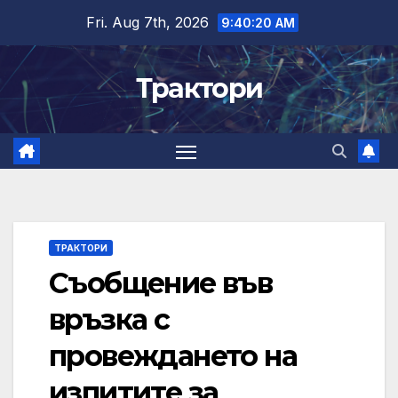
Skip
Fri. Aug 7th, 2026
9:40:21 AM
to
content
Трактори
ТРАКТОРИ
Съобщение във
връзка с
провеждането на
изпитите за