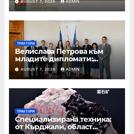
AUGUST 7, 2026
ADMIN
ТРАКТОРИ
Велислава Петрова към
младите дипломати:
Бъдете смели, уверени и
AUGUST 7, 2026
ADMIN
винаги отстоявайте
интересите на България
ТРАКТОРИ
Специализирана техника:
от Кърджали, област