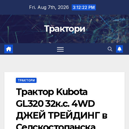
Skip
Fri. Aug 7th, 2026
3:12:23 PM
to
content
Трактори
ТРАКТОРИ
Трактор Kubota
GL320 32к.с. 4WD
ДЖЕЙ ТРЕЙДИНГ в
Селскостопанска