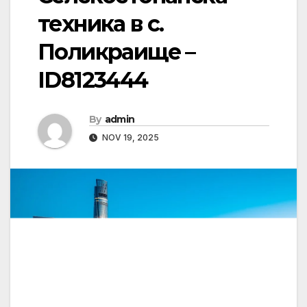
техника в с.
Поликраище –
ID8123444
By
admin
NOV 19, 2025