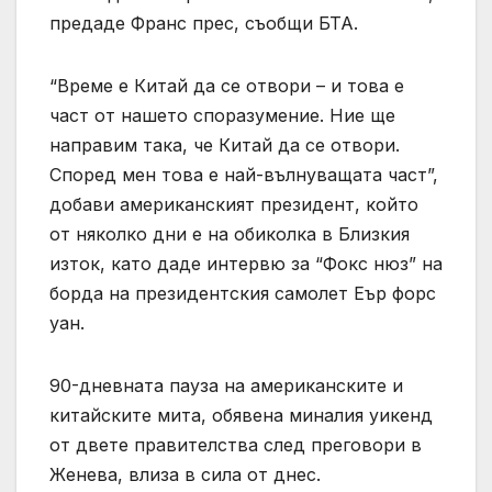
предаде Франс прес, съобщи БТА.
“Време е Китай да се отвори – и това е
част от нашето споразумение. Ние ще
направим така, че Китай да се отвори.
Според мен това е най-вълнуващата част”,
добави американският президент, който
от няколко дни е на обиколка в Близкия
изток, като даде интервю за “Фокс нюз” на
борда на президентския самолет Еър форс
уан.
90-дневната пауза на американските и
китайските мита, обявена миналия уикенд
от двете правителства след преговори в
Женева, влиза в сила от днес.