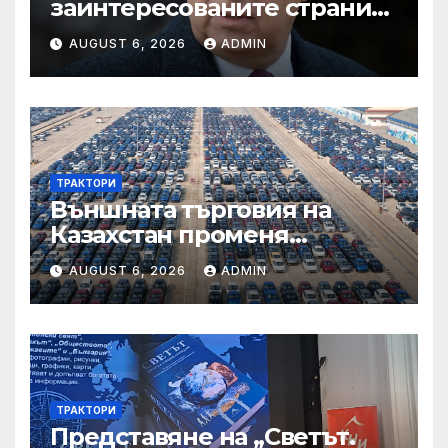
заинтересованите страни
във външното осигуряване
AUGUST 6, 2026
ADMIN
на качеството“
ТРАКТОРИ
Външната търговия на
Казахстан променя
структурата си – шест
AUGUST 6, 2026
ADMIN
тенденции
ТРАКТОРИ
Представяне на „Светът.