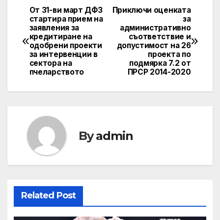
От 31-ви март ДФЗ
Приключи оценката
Post
стартира прием на
за
заявления за
административно
navigation
кредитиране на
съответствие и
одобрени проекти
допустимост на 26
за интервенции в
проекта по
сектора на
подмярка 7.2 от
пчеларството
ПРСР 2014-2020
By
admin
Related Post