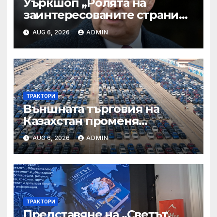
Уъркшоп „Ролята на
заинтересованите страни
във външното осигуряване
AUG 6, 2026
ADMIN
на качеството“
ТРАКТОРИ
Външната търговия на
Казахстан променя
структурата си – шест
AUG 6, 2026
ADMIN
тенденции
ТРАКТОРИ
Представяне на „Светът.