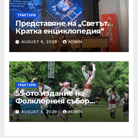
ТРАКТОРИ
Представяне на „Светът.
Кратка енциклопедия“
AUGUST 6, 2026
ADMIN
ТРАКТОРИ
55-ото издание на
Фолклорния събор
„Златната гъдулка“ ще се
AUGUST 6, 2026
ADMIN
проведе на 8 юни в Парка
на младежта