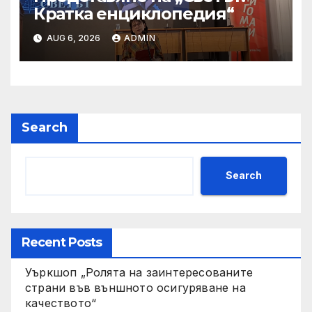
Кратка енциклопедия“
AUG 6, 2026
ADMIN
Search
Search
Recent Posts
Уъркшоп „Ролята на заинтересованите
страни във външното осигуряване на
качеството“