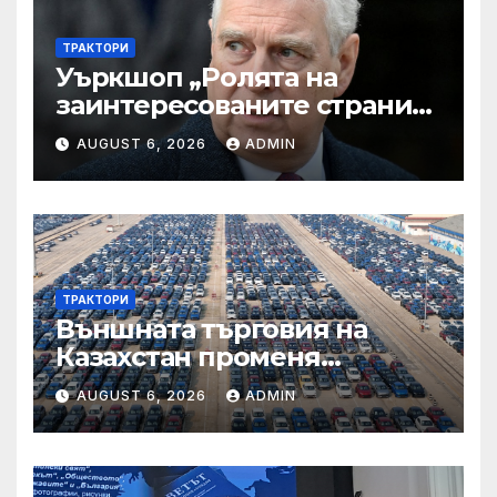
ТРАКТОРИ
Уъркшоп „Ролята на
заинтересованите страни
във външното осигуряване
AUGUST 6, 2026
ADMIN
на качеството“
ТРАКТОРИ
Външната търговия на
Казахстан променя
структурата си – шест
AUGUST 6, 2026
ADMIN
тенденции