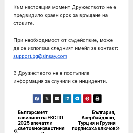
Към настоящия момент Дружеството не е
предвидило краен срок за връщане на
стоките.
При необходимост от съдействие, може
да се използва следният имейл за контакт:
support.bg@sinsay.com
В Дружеството не е постъпила
информация за случили се инциденти.
Българският
България,
Post
павилион на ЕКСПО
Азербайджан,
2025 впечатли
Турция и Грузия
navigation
световноизвестния
подписаха ключов