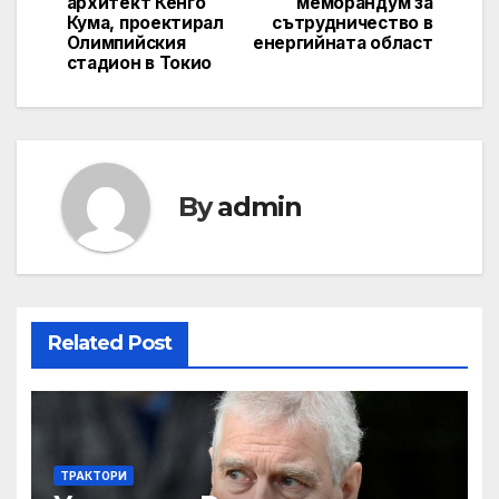
архитект Кенго
меморандум за
Кума, проектирал
сътрудничество в
Олимпийския
енергийната област
стадион в Токио
By
admin
Related Post
ТРАКТОРИ