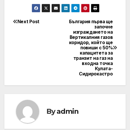
Next Post
България първа ще
Post
започне
изграждането на
navigation
Вертикалния газов
коридор, който ще
повиши с 50%
капацитета за
транзит на газ на
входна точка
Кулата-
Сидирокастро
By
admin