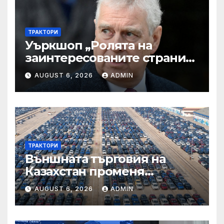
ТРАКТОРИ
Уъркшоп „Ролята на
заинтересованите страни
във външното осигуряване
AUGUST 6, 2026
ADMIN
на качеството“
ТРАКТОРИ
Външната търговия на
Казахстан променя
структурата си – шест
AUGUST 6, 2026
ADMIN
тенденции