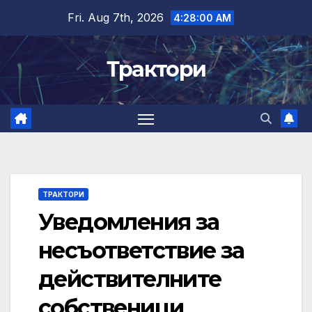
Skip
Fri. Aug 7th, 2026
4:28:01 AM
to
content
Трактори
ТРАКТОРИ
Уведомления за
несъответствие за
действителните
собственици