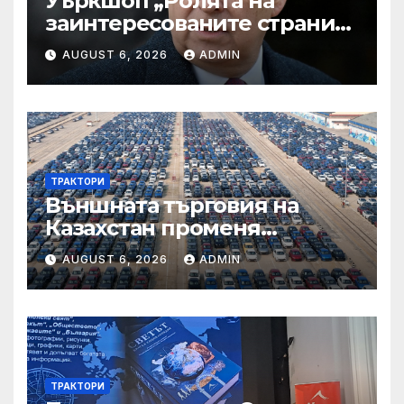
Уъркшоп „Ролята на
заинтересованите страни
във външното осигуряване
AUGUST 6, 2026
ADMIN
на качеството“
ТРАКТОРИ
Външната търговия на
Казахстан променя
структурата си – шест
AUGUST 6, 2026
ADMIN
тенденции
ТРАКТОРИ