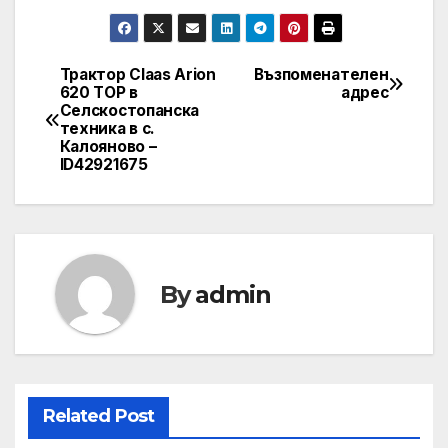
Трактор Claas Arion
Възпоменателен
Post
620 TOP в
адрес
Селскостопанска
navigation
техника в с.
Калояново –
ID42921675
By
admin
Related Post