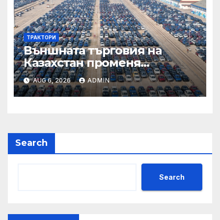
ТРАКТОРИ
Външната търговия на
Казахстан променя
структурата си – шест
AUG 6, 2026
ADMIN
тенденции
Search
Search