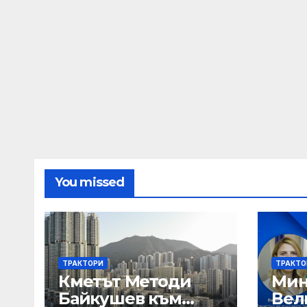
You missed
ТРАКТОРИ
ТРАКТО
Кметът Методи
Мин
Байкушев към
Вел