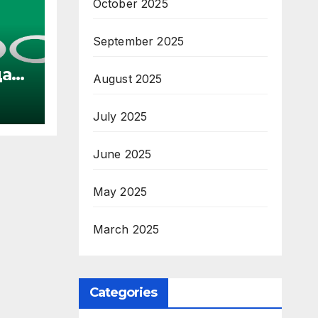
October 2025
September 2025
ата
August 2025
н
July 2025
r of
June 2025
May 2025
March 2025
Categories