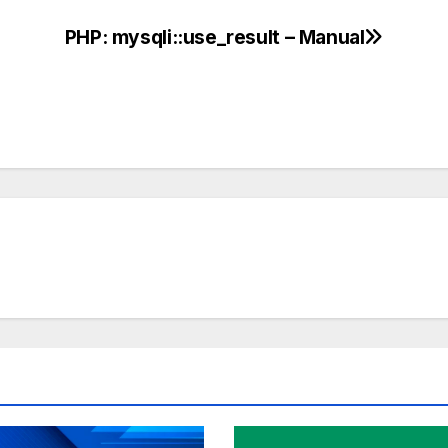
PHP: mysqli::use_result – Manual