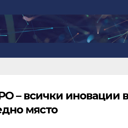
РО – всички иновации 
едно място