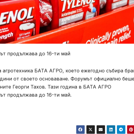
мът продължава до 16-ти май
а агротехника БАТА АГРО, което ежегодно събира бр
години от своето основаване. Форумът официално беш
ните Георги Тахов. Тази година в БАТА АГРО
ът продължава до 16-ти май.