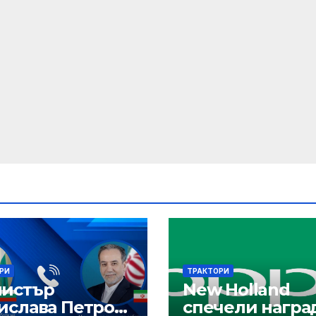
РИ
ТРАКТОРИ
истър
New Holland
ислава Петрова
спечели награ