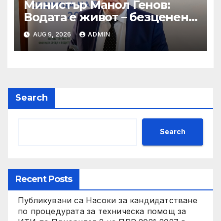
Министър Манол Генов:
Водата е живот – безценен
дар, който трябва да пазим
AUG 9, 2026
ADMIN
и ценим всеки ден!
Search
Search
Recent Posts
Публикувани са Насоки за кандидатстване
по процедурата за техническа помощ за