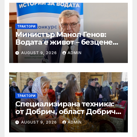
ТРАКТОРИ
Министър Манол Генов:
Водата е живот – безценен
дар, който трябва да пазим
AUGUST 9, 2026
ADMIN
и ценим всеки ден!
ТРАКТОРИ
Специализирана техника:
от Добрич, област Добрич
Втора ръка и нови с ТОП
AUGUST 9, 2026
ADMIN
цени онлайн от цяла
България — Bazar.bg