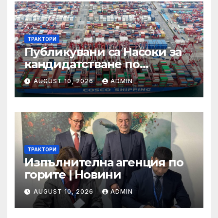
ТРАКТОРИ
Публикувани са Насоки за
кандидатстване по
процедурата за техническа
AUGUST 10, 2026
ADMIN
помощ за ИТИ по
Приоритет 2 на ПРР 2021-
2027 г.
ТРАКТОРИ
Изпълнителна агенция по
горите | Новини
AUGUST 10, 2026
ADMIN