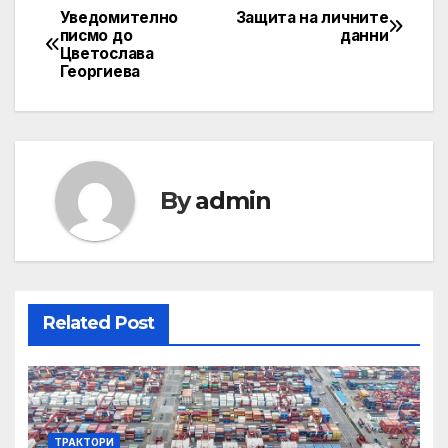
Уведомително
Защита на личните
Post
писмо до
данни
Цветослава
navigation
Георгиева
By
admin
Related Post
ТРАКТОРИ