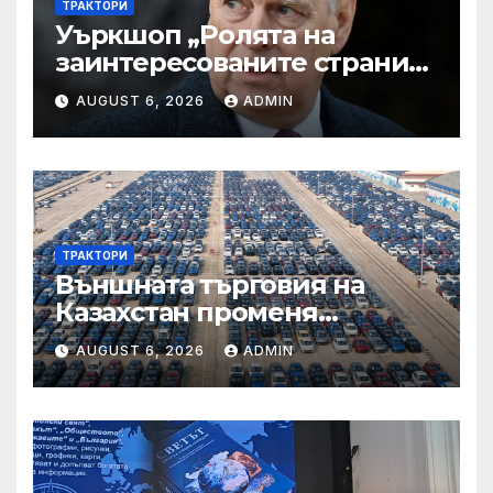
ТРАКТОРИ
Уъркшоп „Ролята на
заинтересованите страни
във външното осигуряване
AUGUST 6, 2026
ADMIN
на качеството“
ТРАКТОРИ
Външната търговия на
Казахстан променя
структурата си – шест
AUGUST 6, 2026
ADMIN
тенденции