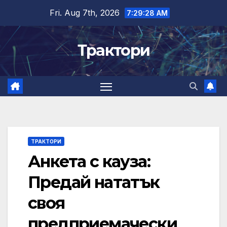
Skip
Fri. Aug 7th, 2026
7:29:29 AM
to
content
Трактори
ТРАКТОРИ
Анкета с кауза:
Предай нататък
своя
предприемачески