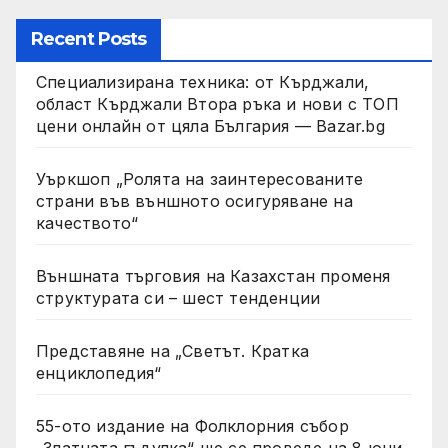
Recent Posts
Специализирана техника: от Кърджали,
област Кърджали Втора ръка и нови с ТОП
цени онлайн от цяла България — Bazar.bg
Уъркшоп „Ролята на заинтересованите
страни във външното осигуряване на
качеството“
Външната търговия на Казахстан променя
структурата си – шест тенденции
Представяне на „Светът. Кратка
енциклопедия“
55-ото издание на Фолклорния събор
„Златната гъдулка“ ще се проведе на 8 юни