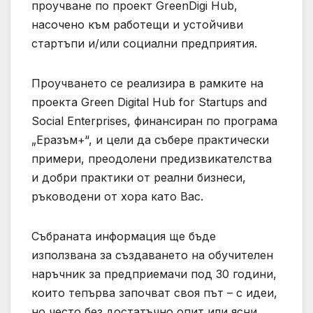
проучване по проект GreenDigi Hub,
насочено към работещи и устойчиви
стартъпи и/или социални предприятия.
Проучването се реализира в рамките на
проекта Green Digital Hub for Startups and
Social Enterprises, финансиран по програма
„Еразъм+“, и цели да събере практически
примери, преодолени предизвикателства
и добри практики от реални бизнеси,
ръководени от хора като Вас.
Събраната информация ще бъде
използвана за създаването на обучителен
наръчник за предприемачи под 30 години,
които тепърва започват своя път – с идеи,
но често без достатъчно опит или ясни