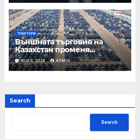
ТРАКТОРИ
Външната търговия на
Казахстан променя
структурата си – шест
AUG 6, 2026
ADMIN
тенденции
Search
Search