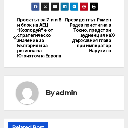
Проектът за 7-и и 8-
Президентът Румен
Post
и блок на АЕЦ
Радев пристигна в
“Козлодуй” е от
Токио, предстои
navigation
стратегическо
аудиенция на
значение за
държавния глава
България и за
при император
региона на
Нарухито
Югоизточна Европа
By
admin
Related Post