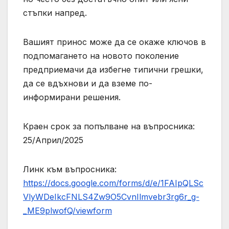
стъпки напред.
Вашият принос може да се окаже ключов в
подпомагането на новото поколение
предприемачи да избегне типични грешки,
да се вдъхнови и да вземе по-
информирани решения.
Краен срок за попълване на въпросника:
25/Април/2025
Линк към въпросника:
https://docs.google.com/forms/d/e/1FAIpQLSc
VlyWDeIkcFNLS4Zw9O5CvnIlmvebr3rg6r_g-
_ME9plwofQ/viewform