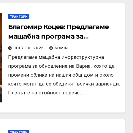
ТРАКТОРИ
Благомир Коцев: Предлагаме
мащабна програма за
обновление на публичната
JULY 30, 2026
ADMIN
инфраструктура на Варна
Предлагаме мащабна инфраструктурна
програма за обновление на Варна, която да
промени облика на нашия общ дом и около
която могат да се обединят всички варненци.
Планът е на стойност повече…
ТРАКТОРИ