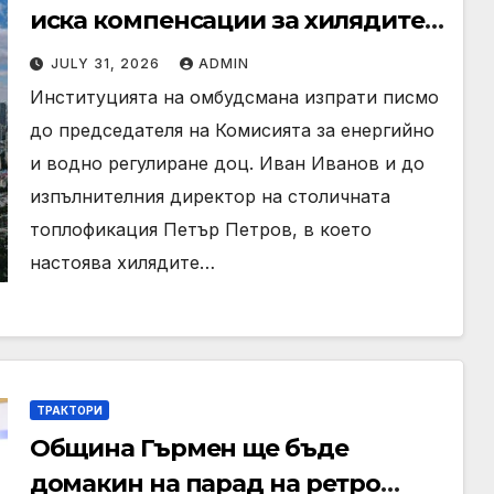
иска компенсации за хилядите
домакинства, останали без
JULY 31, 2026
ADMIN
парно и топла вода в София
Институцията на омбудсмана изпрати писмо
до председателя на Комисията за енергийно
и водно регулиране доц. Иван Иванов и до
изпълнителния директор на столичната
топлофикация Петър Петров, в което
настоява хилядите…
ТРАКТОРИ
Община Гърмен ще бъде
домакин на парад на ретро