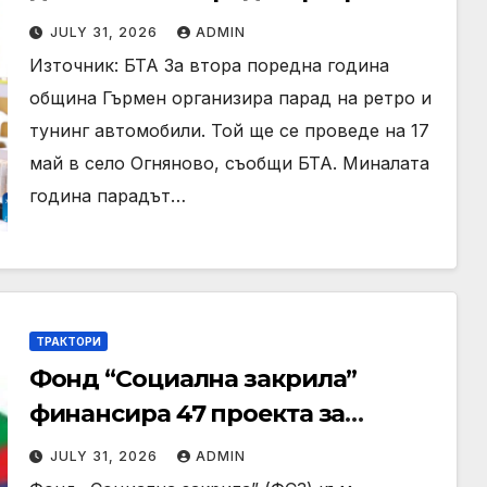
автомобили и мотоциклети
JULY 31, 2026
ADMIN
Източник: БТА За втора поредна година
община Гърмен организира парад на ретро и
тунинг автомобили. Той ще се проведе на 17
май в село Огняново, съобщи БТА. Миналата
година парадът…
ТРАКТОРИ
Фонд “Социална закрила”
финансира 47 проекта за
подобряване на социалната
JULY 31, 2026
ADMIN
инфраструктура