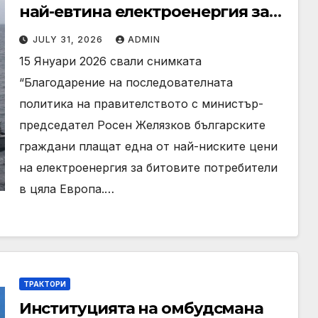
най-евтина електроенергия за
битовите потребители в цяла
JULY 31, 2026
ADMIN
Европа
15 Януари 2026 свали снимката
“Благодарение на последователната
политика на правителството с министър-
председател Росен Желязков българските
граждани плащат една от най-ниските цени
на електроенергия за битовите потребители
в цяла Европа.…
ТРАКТОРИ
Институцията на омбудсмана