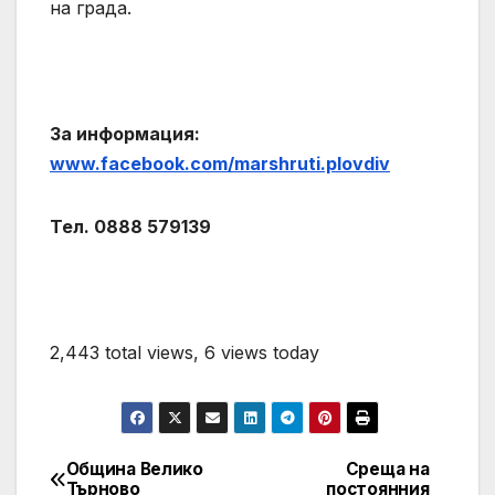
на града.
За информация:
www.facebook.com/marshruti.plovdiv
Тел. 0888 579139
2,443 total views, 6 views today
Община Велико
Среща на
Post
Търново
постоянния