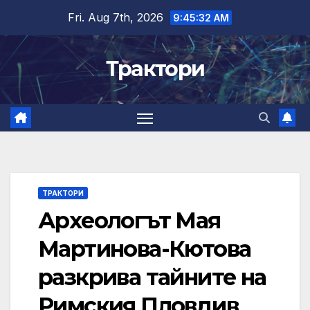
Skip
Fri. Aug 7th, 2026
9:45:33 AM
to
content
Трактори
ТРАКТОРИ
Археологът Мая
Мартинова-Кютова
разкрива тайните на
Римския Пловдив