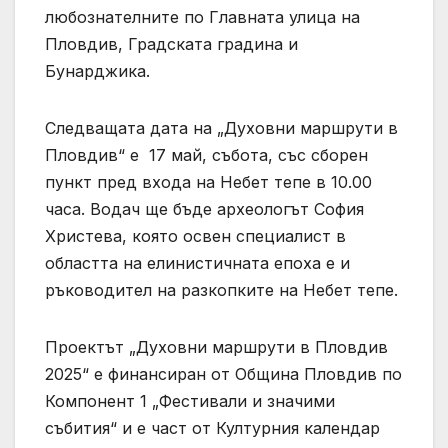
любознателните по Главната улица на
Пловдив, Градската градина и
Бунарджика.
Следващата дата на „Духовни маршрути в
Пловдив“ е 17 май, събота, със сборен
пункт пред входа на Небет тепе в 10.00
часа. Водач ще бъде археологът София
Христева, която освен специалист в
областта на елинистичната епоха е и
ръководител на разкопките на Небет тепе.
Проектът „Духовни маршрути в Пловдив
2025“ е финансиран от Община Пловдив по
Компонент 1 „Фестивали и значими
събития“ и е част от Културния календар