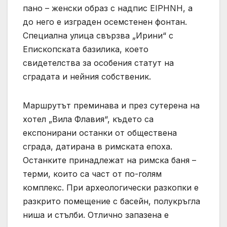
пано – женски образ с надпис EIPHNH, а
до него е изграден осемстенен фонтан.
Специална улица свързва „Ирини“ с
Епископската базилика, което
свидетелства за особения статут на
сградата и нейния собственик.
Маршрутът преминава и през сутерена на
хотел „Вила Флавия“, където са
експонирани останки от обществена
сграда, датирана в римската епоха.
Останките принадлежат на римска баня –
терми, които са част от по-голям
комплекс. При археологически разкопки е
разкрито помещение с басейн, полукръгла
ниша и стълби. Отлично запазена е