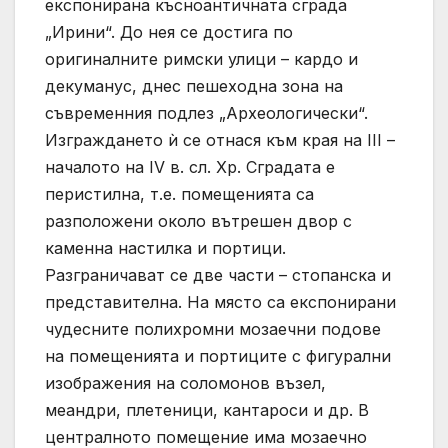
експонирана късноантичната сграда
„Ирини“. До нея се достига по
оригиналните римски улици – кардо и
декуманус, днес пешеходна зона на
съвременния подлез „Археологически“.
Изграждането ѝ се отнася към края на ІІІ –
началото на ІV в. сл. Хр. Сградата е
перистилна, т.е. помещенията са
разположени около вътрешен двор с
каменна настилка и портици.
Разграничават се две части – стопанска и
представителна. На място са експонирани
чудесните полихромни мозаечни подове
на помещенията и портиците с фигурални
изображения на соломонов възел,
меандри, плетеници, кантароси и др. В
централното помещение има мозаечно