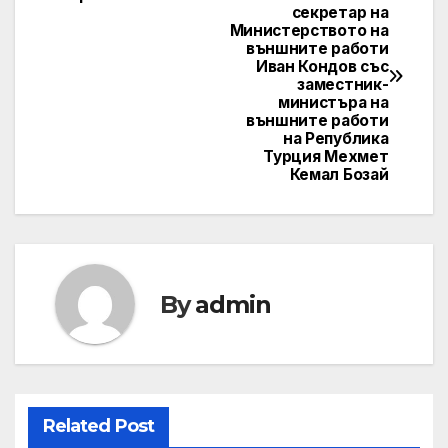
секретар на
navigation
Министерството на
външните работи
Иван Кондов със
заместник-
министъра на
външните работи
на Република
Турция Мехмет
Кемал Бозай
By
admin
Related Post