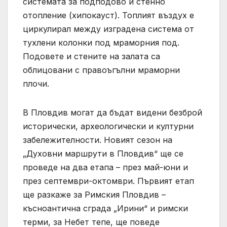
системата за подподово и стенно
отопление (хипокауст). Топлият въздух е
циркулирал между изградена система от
тухлени колонки под мраморния под.
Подовете и стените на залата са
облицовани с правоъгълни мраморни
плочи.
В Пловдив могат да бъдат видени безброй
исторически, археологически и културни
забележителности. Новият сезон на
„Духовни маршрути в Пловдив“ ще се
проведе на два етапа – през май-юни и
през септември-октомври. Първият етап
ще разкаже за Римския Пловдив –
късноантична сграда „Ирини“ и римски
терми, за Небет тепе, ще поведе