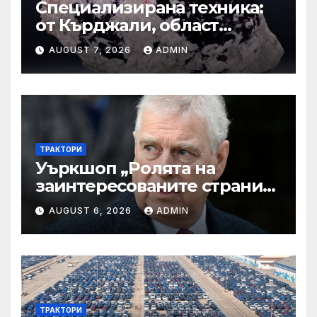
Специализирана техника:
от Кърджали, област
Кърджали Втора ръка и
AUGUST 7, 2026
ADMIN
нови с ТОП цени онлайн от
цяла България — Bazar.bg
ТРАКТОРИ
Уъркшоп „Ролята на
заинтересованите страни
във външното осигуряване
AUGUST 6, 2026
ADMIN
на качеството“
ТРАКТОРИ