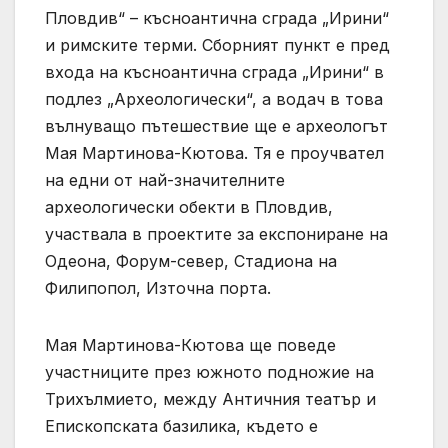
Пловдив“ – късноантична сграда „Ирини“
и римските терми. Сборният пункт е пред
входа на късноантична сграда „Ирини“ в
подлез „Археологически“, а водач в това
вълнуващо пътешествие ще е археологът
Мая Мартинова-Кютова. Тя е проучвател
на едни от най-значителните
археологически обекти в Пловдив,
участвала в проектите за експониране на
Одеона, Форум-север, Стадиона на
Филипопол, Източна порта.
Мая Мартинова-Кютова ще поведе
участниците през южното подножие на
Трихълмието, между Античния театър и
Епископската базилика, където е