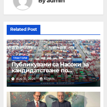
By
admin
Related Post
ТРАКТОРИ
Публикувани са Насоки за
кандидатстване по
процедурата за техническа
AUG 10, 2026
ADMIN
помощ за ИТИ по
Приоритет 2 на ПРР 2021-
2027 г.