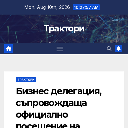
Skip
Mon. Aug 10th, 2026
10:27:58 AM
to
content
Трактори
ТРАКТОРИ
Бизнес делегация,
съпровождаща
официално
посещение на