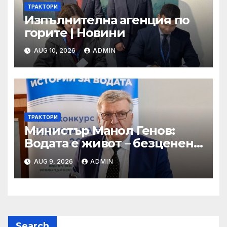
ТРАКТОРИ
Изпълнителна агенция по
горите | Новини
AUG 10, 2026
ADMIN
ТРАКТОРИ
Министър Манол Генов:
Водата е живот – безценен
дар, който трябва да пазим
AUG 9, 2026
ADMIN
и ценим всеки ден!
Search