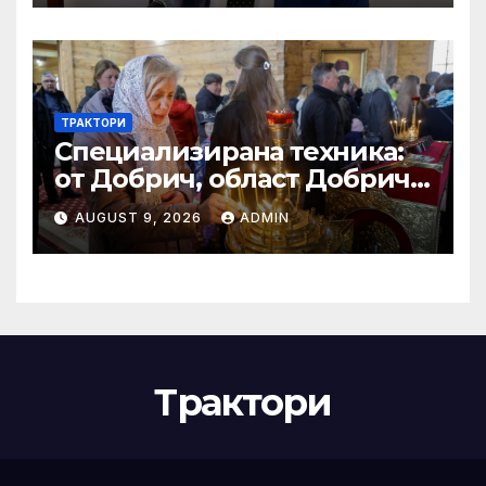
ТРАКТОРИ
Специализирана техника:
от Добрич, област Добрич
Втора ръка и нови с ТОП
AUGUST 9, 2026
ADMIN
цени онлайн от цяла
България — Bazar.bg
Трактори