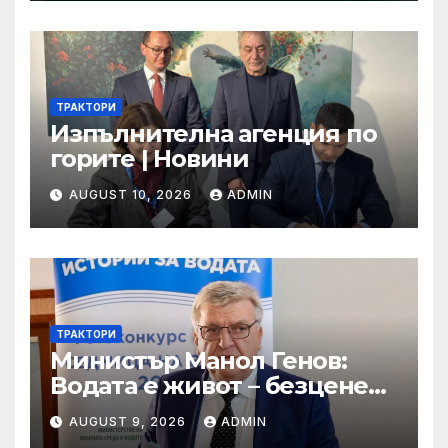
Приоритет 2 на ПРР 2021-
2027 г.
ТРАКТОРИ
Изпълнителна агенция по
горите | Новини
AUGUST 10, 2026
ADMIN
ТРАКТОРИ
Министър Манол Генов:
Водата е живот – безценен
дар, който трябва да пазим
AUGUST 9, 2026
ADMIN
и ценим всеки ден!