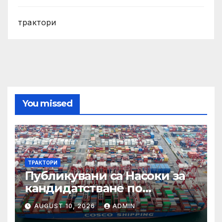
трактори
You missed
ТРАКТОРИ
Публикувани са Насоки за
кандидатстване по
процедурата за техническа
AUGUST 10, 2026
ADMIN
помощ за ИТИ по