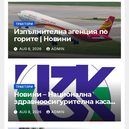
ТРАКТОРИ
Изпълнителна агенция по
горите | Новини
AUG 8, 2026
ADMIN
ТРАКТОРИ
Новини – Национална
здравноосигурителна каса
(НЗОК)
AUG 8, 2026
ADMIN