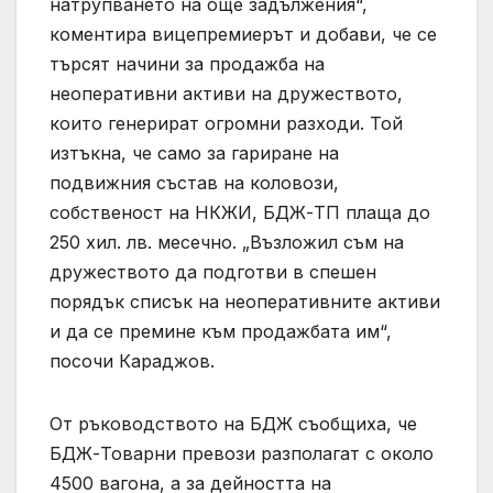
натрупването на още задължения“,
коментира вицепремиерът и добави, че се
търсят начини за продажба на
неоперативни активи на дружеството,
които генерират огромни разходи. Той
изтъкна, че само за гариране на
подвижния състав на коловози,
собственост на НКЖИ, БДЖ-ТП плаща до
250 хил. лв. месечно. „Възложил съм на
дружеството да подготви в спешен
порядък списък на неоперативните активи
и да се премине към продажбата им“,
посочи Караджов.
От ръководството на БДЖ съобщиха, че
БДЖ-Товарни превози разполагат с около
4500 вагона, а за дейността на