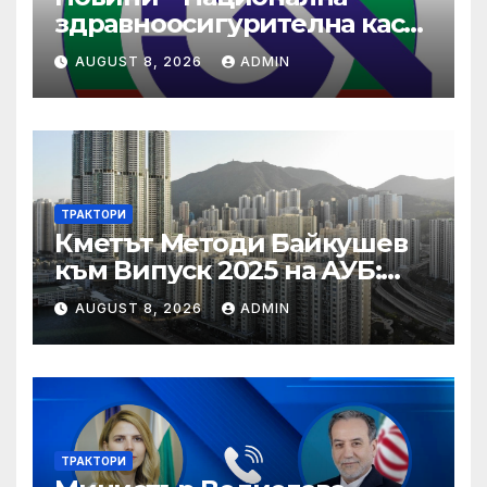
здравноосигурителна каса
(НЗОК)
AUGUST 8, 2026
ADMIN
ТРАКТОРИ
Кметът Методи Байкушев
към Випуск 2025 на АУБ:
“Помнете Благоевград и се
AUGUST 8, 2026
ADMIN
връщайте тук!”
ТРАКТОРИ