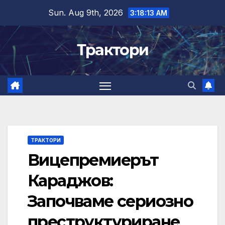
Skip
Sun. Aug 9th, 2026
3:18:13 AM
to
content
Трактори
ТРАКТОРИ
Вицепремиерът
Караджов:
Започваме сериозно
преструктуриране