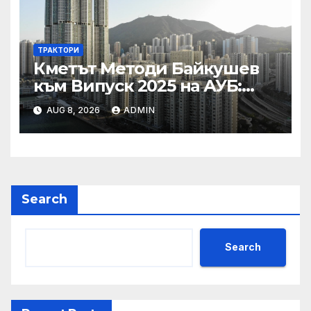
ТРАКТОРИ
Кметът Методи Байкушев
към Випуск 2025 на АУБ:
“Помнете Благоевград и се
AUG 8, 2026
ADMIN
връщайте тук!”
Search
Search