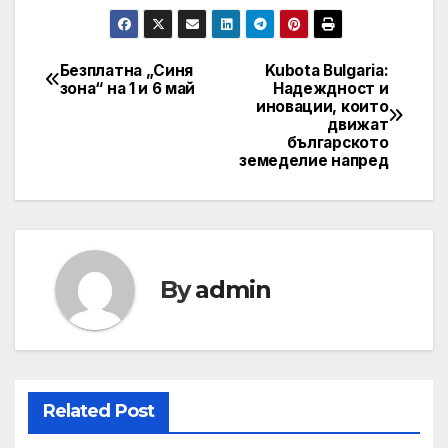
Безплатна „Синя
Kubota Bulgaria:
Post
зона“ на 1 и 6 май
Надеждност и
иновации, които
navigation
движат
българското
земеделие напред
By
admin
Related Post