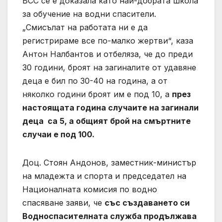
ВСС се е доказала като най-добрата школа
за обучение на водни спасители.
„Смисълат на работата ни е да
регистрираме все по-малко жертви“, каза
Антон Налбантов и отбеляза, че до преди
30 години, броят на загиналите от удавяне
деца е бил по 30-40 на година, а от
няколко години броят им е под 10, а
през
настоящата година случаите
на загинали
деца
са 5, а общият брой на смъртните
случаи е под 100.
Доц. Стоян Андонов, заместник-министър
на младежта и спорта и председател на
Националната комисия по водно
спасяване заяви, че
със създаването си
Водноспасителната служба продължава