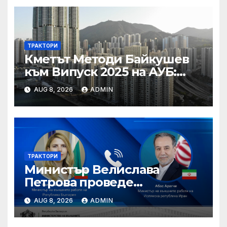
ТРАКТОРИ
Кметът Методи Байкушев
към Випуск 2025 на АУБ:
“Помнете Благоевград и се
AUG 8, 2026
ADMIN
връщайте тук!”
ТРАКТОРИ
Министър Велислава
Петрова проведе
телефонен разговор с
AUG 8, 2026
ADMIN
министъра на външните
работи на Ислямска