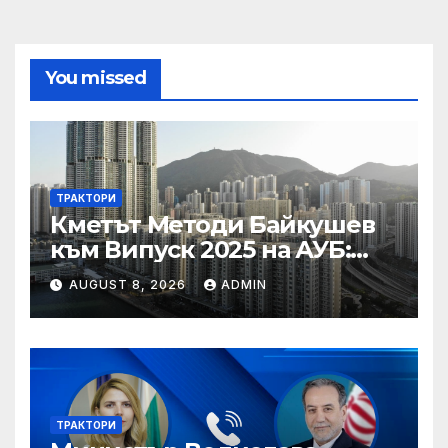
You missed
ТРАКТОРИ
Кметът Методи Байкушев
към Випуск 2025 на АУБ:
“Помнете Благоевград и се
AUGUST 8, 2026
ADMIN
връщайте тук!”
ТРАКТОРИ