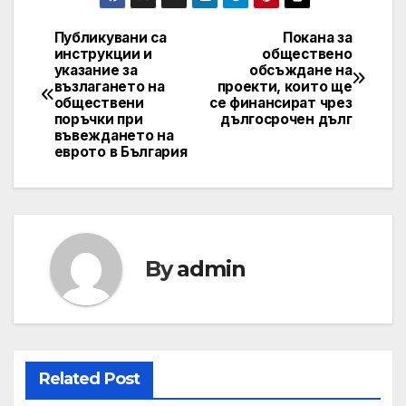
Публикувани са
Покана за
Post
инструкции и
обществено
указание за
обсъждане на
navigation
възлагането на
проекти, които ще
обществени
се финансират чрез
поръчки при
дългосрочен дълг
въвеждането на
еврото в България
By
admin
Related Post