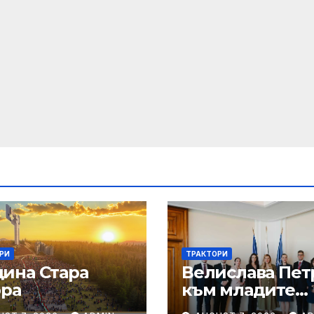
РИ
ТРАКТОРИ
ина Стара
Велислава Пет
ора
към младите
дипломати: