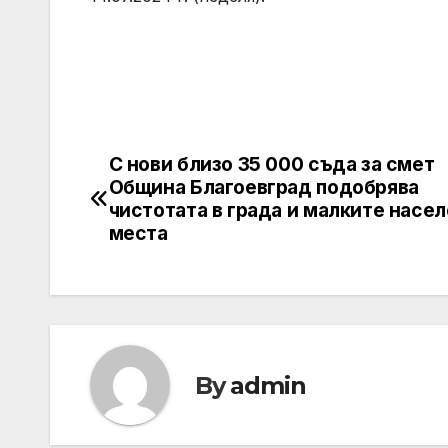
С нови близо 35 000 съда за смет
Post
Община Благоевград подобрява
navigation
чистотата в града и малките насе
места
By
admin