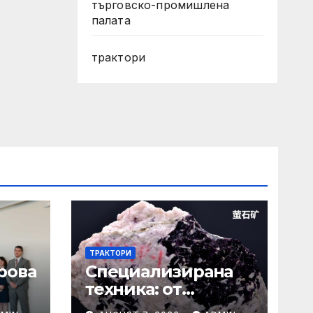
търговско-промишлена
палата
трактори
ТРАКТОРИ
рова
Специализирана
техника: от
Кърджали, област