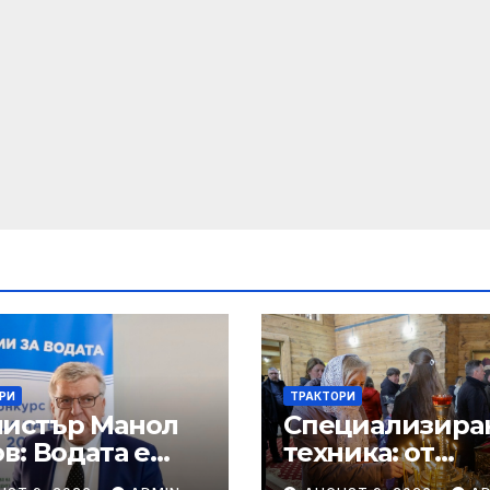
РИ
ТРАКТОРИ
истър Манол
Специализира
в: Водата е
техника: от
от – безценен
Добрич, облас