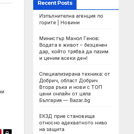
Recent Posts
Изпълнителна агенция по
горите | Новини
Министър Манол Генов:
Водата е живот – безценен
дар, който трябва да пазим
и ценим всеки ден!
Специализирана техника: от
Добрич, област Добрич
Втора ръка и нови с ТОП
ни
цени онлайн от цяла
България — Bazar.bg
ЕКЗД прие становища
относно адекватното ниво
на защита