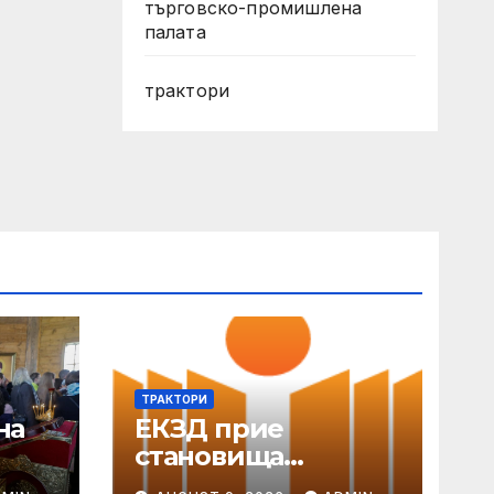
търговско-промишлена
палата
трактори
ТРАКТОРИ
на
ЕКЗД прие
становища
т
относно