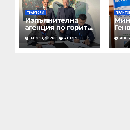
ТРАКТОРИ
ТРАКТО
Изпълнителна
Мин
агенция по горите
Гено
| Новини
жив
AUG 10, 2026
ADMIN
AUG 9
дар,
да 
всек