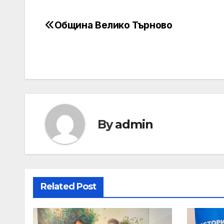
Община Велико Търново
Post
navigation
By
admin
Related Post