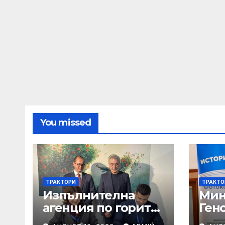
You missed
ТРАКТОРИ
ТРАКТО
Изпълнителна
Мин
агенция по горите
Гено
| Новини
жив