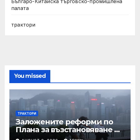
Българо-Китайска търговско-промишлена
палата
трактори
You missed
ТРАКТОРИ
Заложените реформи по
Плана за възстановяване и
устойчивост в част