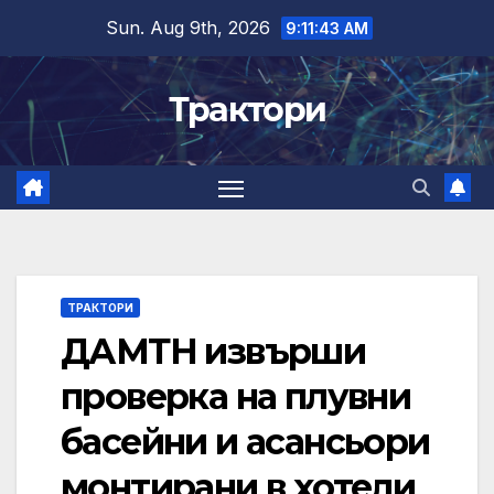
Skip
Sun. Aug 9th, 2026
9:11:44 AM
to
content
Трактори
ТРАКТОРИ
ДАМТН извърши
проверка на плувни
басейни и асансьори
монтирани в хотели