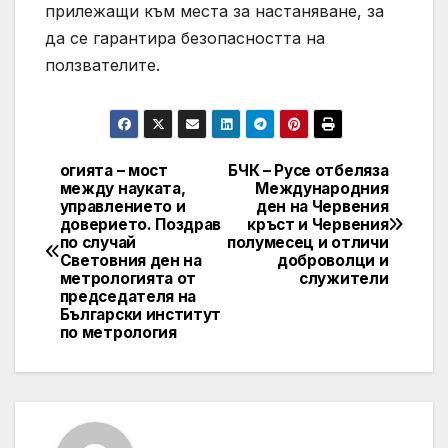
прилежащи към места за настаняване, за
да се гарантира безопасността на
ползвателите.
огията – мост
БЧК – Русе отбеляза
Post
между науката,
Международния
управлението и
ден на Червения
navigation
доверието. Поздрав
кръст и Червения
по случай
полумесец и отличи
Световния ден на
доброволци и
метрологията от
служители
председателя на
Български институт
по метрология