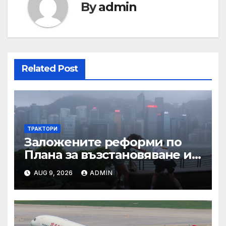
By
admin
Related Post
ТРАКТОРИ
Заложените реформи по
Плана за възстановяване и
устойчивост в част
AUG 9, 2026
ADMIN
енергетика са
неизпълними