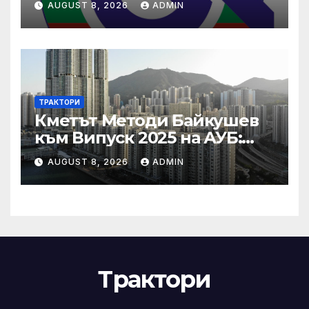
AUGUST 8, 2026
ADMIN
ТРАКТОРИ
Кметът Методи Байкушев
към Випуск 2025 на АУБ:
“Помнете Благоевград и се
AUGUST 8, 2026
ADMIN
връщайте тук!”
Трактори