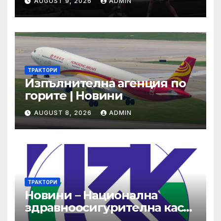
AUGUST 9, 2026
ADMIN
енергетика са
неизпълними
ТРАКТОРИ
Изпълнителна агенция по
горите | Новини
AUGUST 8, 2026
ADMIN
ТРАКТОРИ
Новини – Национална
здравноосигурителна каса
(НЗОК)